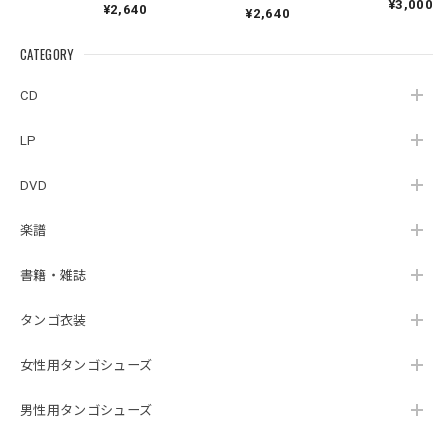
ト』｜
¥3,000
¥2,640
Hager
¥2,640
Pontoriero『POLENT
Cuartoelemento『Cu
Sexteto『Genesis』
AITUM Milongas de
artoelemento』
（MUSAS-7022）
la Ribera』
CATEGORY
（007RECORDS-27）
_LLTAR_
CD
LP
DVD
楽譜
書籍・雑誌
タンゴ衣装
女性用タンゴシューズ
男性用タンゴシューズ