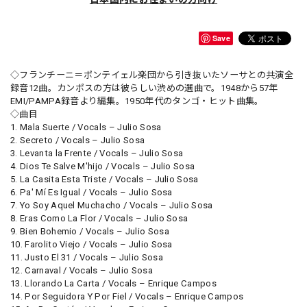
Save
◇フランチーニ＝ポンテイェル楽団から引き抜いたソーサとの共演全
録音12曲。カンポスの方は彼らしい渋めの選曲で。1948から57年
EMI/PAMPA録音より編集。1950年代のタンゴ・ヒット曲集。
◇曲目
1. Mala Suerte / Vocals – Julio Sosa
2. Secreto / Vocals – Julio Sosa
3. Levanta la Frente / Vocals – Julio Sosa
4. Dios Te Salve M'hijo / Vocals – Julio Sosa
5. La Casita Esta Triste / Vocals – Julio Sosa
6. Pa' Mí Es Igual / Vocals – Julio Sosa
7. Yo Soy Aquel Muchacho / Vocals – Julio Sosa
8. Eras Como La Flor / Vocals – Julio Sosa
9. Bien Bohemio / Vocals – Julio Sosa
10. Farolito Viejo / Vocals – Julio Sosa
11. Justo El 31 / Vocals – Julio Sosa
12. Carnaval / Vocals – Julio Sosa
13. Llorando La Carta / Vocals – Enrique Campos
14. Por Seguidora Y Por Fiel / Vocals – Enrique Campos