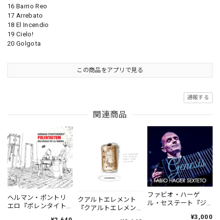
16 Barrio Reo
17 Arrebato
18 El Incendio
19 Cielo!
20 Golgota
この商品をアプリで見る
通報する
関連商品
ファビオ・ハーゲ
ヘルマン・ポントリ
クアルトエレメント
ル・セステート『ジ
エロ『ポレンタイト
『クアルトエレメン
ェネシス』| Fabio
ゥン』｜German
ト』｜
¥3,000
¥2,640
Hager