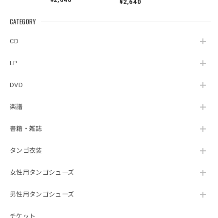
¥2,640
Pontoriero『POLENT
Cuartoelemento『Cu
Sexteto『Genesis』
AITUM Milongas de
artoelemento』
（MUSAS-7022）
la Ribera』
CATEGORY
（007RECORDS-27）
_LLTAR_
CD
LP
DVD
楽譜
書籍・雑誌
タンゴ衣装
女性用タンゴシューズ
男性用タンゴシューズ
チケット