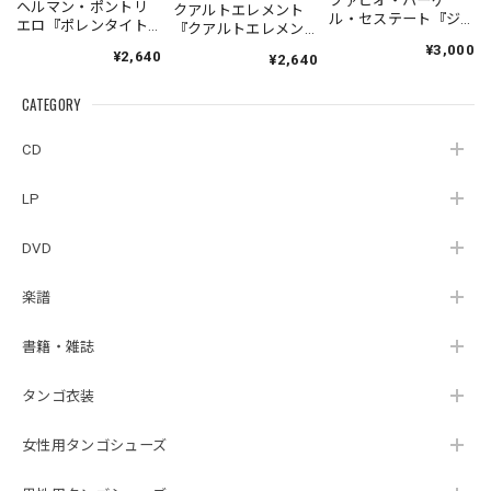
ファビオ・ハーゲ
ヘルマン・ポントリ
クアルトエレメント
ル・セステート『ジ
エロ『ポレンタイト
『クアルトエレメン
ェネシス』| Fabio
ゥン』｜German
ト』｜
¥3,000
¥2,640
Hager
¥2,640
Pontoriero『POLENT
Cuartoelemento『Cu
Sexteto『Genesis』
AITUM Milongas de
artoelemento』
（MUSAS-7022）
la Ribera』
CATEGORY
（007RECORDS-27）
_LLTAR_
CD
LP
DVD
楽譜
書籍・雑誌
タンゴ衣装
女性用タンゴシューズ