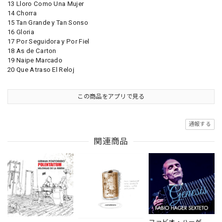
13 Lloro Como Una Mujer
14 Chorra
15 Tan Grande y Tan Sonso
16 Gloria
17 Por Seguidora y Por Fiel
18 As de Carton
19 Naipe Marcado
20 Que Atraso El Reloj
この商品をアプリで見る
通報する
関連商品