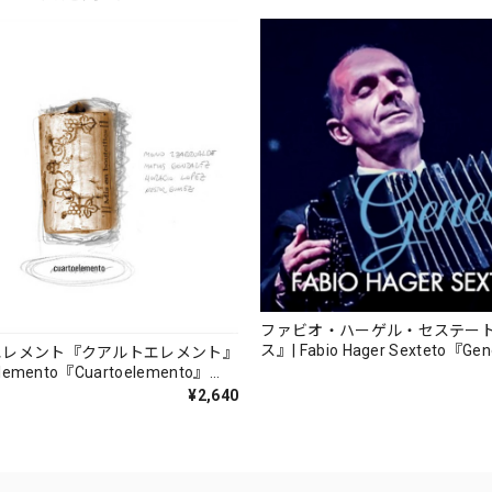
ファビオ・ハーゲル・セステー
ス』| Fabio Hager Sexteto『Ge
エレメント『クアルトエレメント』
（MUSAS-7022）_LLTAR_
lemento『Cuartoelemento』
ORDS-27）
¥2,640