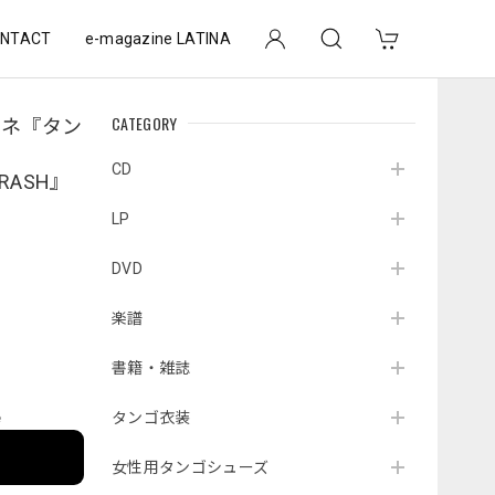
NTACT
e-magazine LATINA
CATEGORY
ーネ『タン
CD
CRASH』
LP
DVD
楽譜
書籍・雑誌
タンゴ衣装
e
女性用タンゴシューズ