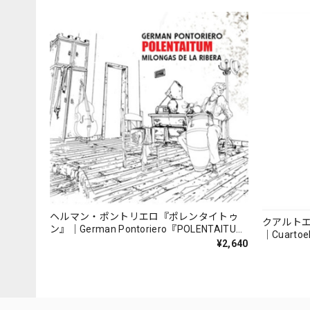
ヘルマン・ポントリエロ『ポレンタイトゥ
クアルト
ン』｜German Pontoriero『POLENTAITUM
｜Cuartoe
Milongas de la Ribera』
¥2,640
（007REC