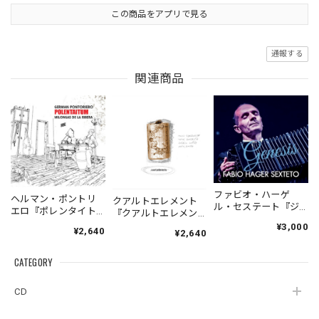
この商品をアプリで見る
通報する
関連商品
ファビオ・ハーゲ
ヘルマン・ポントリ
クアルトエレメント
ル・セステート『ジ
エロ『ポレンタイト
『クアルトエレメン
ェネシス』| Fabio
ゥン』｜German
ト』｜
¥3,000
¥2,640
Hager
¥2,640
Pontoriero『POLENT
Cuartoelemento『Cu
Sexteto『Genesis』
AITUM Milongas de
artoelemento』
（MUSAS-7022）
la Ribera』
CATEGORY
（007RECORDS-27）
_LLTAR_
CD