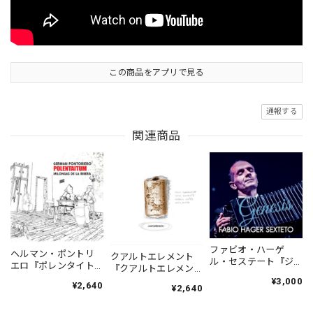
この商品をアプリで見る
通報する
関連商品
ファビオ・ハーゲ
ヘルマン・ポントリ
クアルトエレメント
ル・セステート『ジ
エロ『ポレンタイト
『クアルトエレメン
ェネシス』| Fabio
ゥン』｜German
ト』｜
¥3,000
¥2,640
Hager
¥2,640
Pontoriero『POLENT
Cuartoelemento『Cu
Sexteto『Genesis』
AITUM Milongas de
artoelemento』
（MUSAS-7022）