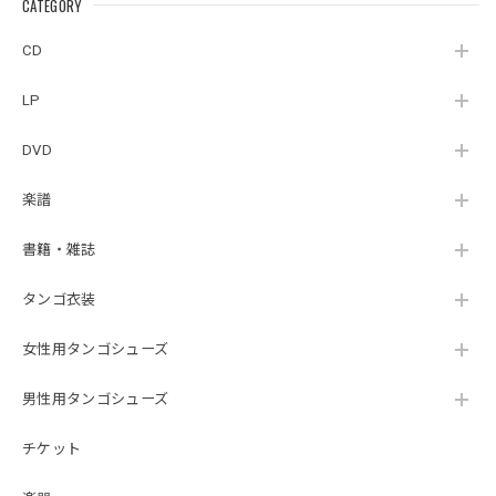
la Ribera』
CATEGORY
（007RECORDS-27）
_LLTAR_
CD
LP
DVD
楽譜
書籍・雑誌
タンゴ衣装
女性用タンゴシューズ
男性用タンゴシューズ
チケット