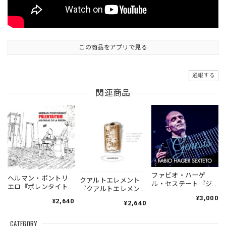
この商品をアプリで見る
通報する
関連商品
ファビオ・ハーゲ
ヘルマン・ポントリ
クアルトエレメント
ル・セステート『ジ
エロ『ポレンタイト
『クアルトエレメン
ェネシス』| Fabio
ゥン』｜German
ト』｜
¥3,000
¥2,640
Hager
¥2,640
Pontoriero『POLENT
Cuartoelemento『Cu
Sexteto『Genesis』
AITUM Milongas de
artoelemento』
（MUSAS-7022）
la Ribera』
CATEGORY
（007RECORDS-27）