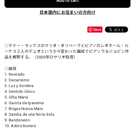
Add to cart
日本国内にお住まいの方向け
Save
◇テナー・サックスのマリオ・オリベーラとピアノのレオネール・ル
ーケス２人のデュオという少々変わった編成でピアソラ＆ジョビン作
品を解釈する。（2003年ロサリオ録音）
◇曲目
1. Revirado
2. Decarísimo
3. Luz y Sombra
4. Sentido Único
5. Olha Maria
6. Garota de Ipanema
7. Brigas Nunca Mais
8. Samba de una Nota Sola
9. Bandoneón
10. Adiós Nonino