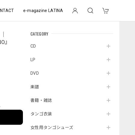
NTACT
e-magazine LATINA
CATEGORY
』｜
INO』
CD
LP
DVD
楽譜
書籍・雑誌
e
タンゴ衣装
女性用タンゴシューズ