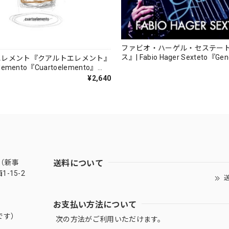
ファビオ・ハーゲル・セステー
ス』| Fabio Hager Sexteto『Ge
エレメント『クアルトエレメント』
（MUSAS-7022）_LLTAR_
lemento『Cuartoelemento』
ORDS-27）
¥2,640
送料について
（新事
-15-2
送
お支払い方法について
です）
次の方法がご利用いただけます。