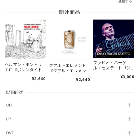
通報する
関連商品
ファビオ・ハーゲ
ヘルマン・ポントリ
クアルトエレメント
ル・セステート『ジ
エロ『ポレンタイト
『クアルトエレメン
ェネシス』| Fabio
ゥン』｜German
ト』｜
¥3,000
¥2,640
Hager
¥2,640
Pontoriero『POLENT
Cuartoelemento『Cu
Sexteto『Genesis』
AITUM Milongas de
artoelemento』
（MUSAS-7022）
la Ribera』
CATEGORY
（007RECORDS-27）
_LLTAR_
CD
LP
DVD