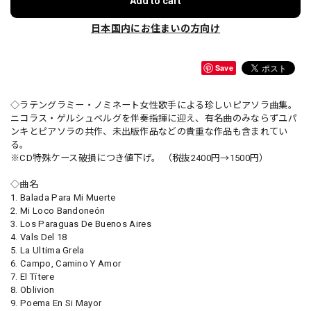
Add to cart
日本国内にお住まいの方向け
Save
◇ラテングラミー・ノミネート女性歌手による珍しいピアソラ曲集。
ニコラス・ゲルシュベルグを伴奏指揮に迎え、有名曲のみならずユパ
ンキとピアソラの共作、未出版作品などの貴重な作品も含まれてい
る。
※CD特殊ケース破損につき値下げ。 （税抜2400円→1500円）
◇曲名
1. Balada Para Mi Muerte
2. Mi Loco Bandoneón
3. Los Paraguas De Buenos Aires
4. Vals Del 18
5. La Ultima Grela
6. Campo, Camino Y Amor
7. El Títere
8. Oblivion
9. Poema En Si Mayor