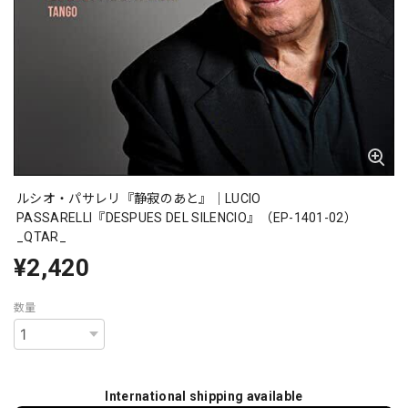
ルシオ・パサレリ『静寂のあと』｜LUCIO
PASSARELLI『DESPUES DEL SILENCIO』（EP-1401-02）
_QTAR_
¥2,420
数量
International shipping available