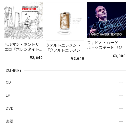
ファビオ・ハーゲ
ヘルマン・ポントリ
クアルトエレメント
ル・セステート『ジ
エロ『ポレンタイト
『クアルトエレメン
ェネシス』| Fabio
ゥン』｜German
ト』｜
¥3,000
¥2,640
Hager
¥2,640
Pontoriero『POLENT
Cuartoelemento『Cu
Sexteto『Genesis』
AITUM Milongas de
artoelemento』
（MUSAS-7022）
la Ribera』
CATEGORY
（007RECORDS-27）
_LLTAR_
CD
LP
DVD
楽譜