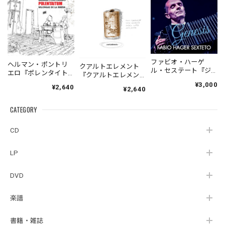
ファビオ・ハーゲ
ヘルマン・ポントリ
クアルトエレメント
ル・セステート『ジ
エロ『ポレンタイト
『クアルトエレメン
ェネシス』| Fabio
ゥン』｜German
ト』｜
¥3,000
¥2,640
Hager
¥2,640
Pontoriero『POLENT
Cuartoelemento『Cu
Sexteto『Genesis』
AITUM Milongas de
artoelemento』
（MUSAS-7022）
la Ribera』
CATEGORY
（007RECORDS-27）
_LLTAR_
CD
LP
DVD
楽譜
書籍・雑誌