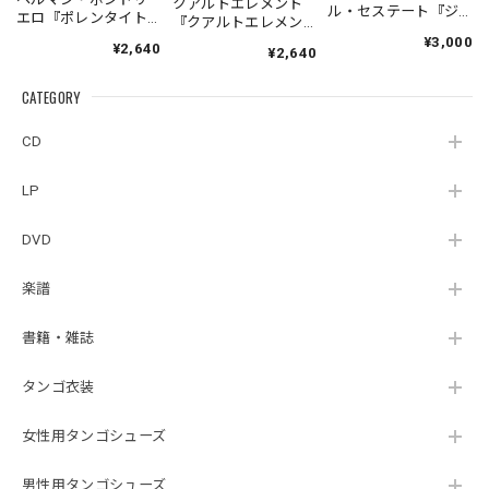
クアルトエレメント
ル・セステート『ジ
エロ『ポレンタイト
『クアルトエレメン
ェネシス』| Fabio
ゥン』｜German
ト』｜
¥3,000
¥2,640
Hager
¥2,640
Pontoriero『POLENT
Cuartoelemento『Cu
Sexteto『Genesis』
AITUM Milongas de
artoelemento』
（MUSAS-7022）
la Ribera』
CATEGORY
（007RECORDS-27）
_LLTAR_
CD
LP
DVD
楽譜
書籍・雑誌
タンゴ衣装
女性用タンゴシューズ
男性用タンゴシューズ