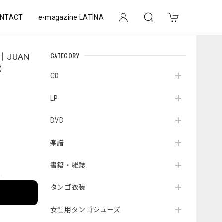
NTACT
e-magazine LATINA
CATEGORY
｜JUAN
0）
CD
LP
DVD
楽譜
書籍・雑誌
e
タンゴ衣装
女性用タンゴシューズ