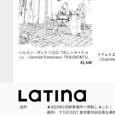
ヘルマン・ポントリエロ『ポレンタイトゥ
クアルト
ン』｜German Pontoriero『POLENTAITUM
｜Cuartoe
Milongas de la Ribera』
¥2,640
（007REC
住所
★2024年2月新事務所へ移転しました！ 
務所） 〒150-0021 東京都渋谷区恵比寿西1