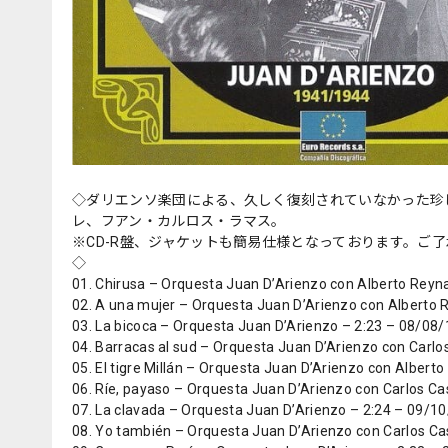
◇ダリエンソ楽団による、久しく復刻されていなかった珍
レ、フアン・カルロス・ラマス。
※CD-R盤、ジャケットも簡易仕様となっております。ご
◇
01. Chirusa – Orquesta Juan D’Arienzo con Alberto Reyn
02. A una mujer – Orquesta Juan D’Arienzo con Alberto 
03. La bicoca – Orquesta Juan D’Arienzo – 2:23 – 08/08
04. Barracas al sud – Orquesta Juan D’Arienzo con Carl
05. El tigre Millán – Orquesta Juan D’Arienzo con Albert
06. Ríe, payaso – Orquesta Juan D’Arienzo con Carlos C
07. La clavada – Orquesta Juan D’Arienzo – 2:24 – 09/1
08. Yo también – Orquesta Juan D’Arienzo con Carlos C