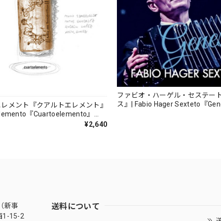
ファビオ・ハーゲル・セステー
ス』| Fabio Hager Sexteto『Ge
エレメント『クアルトエレメント』
（MUSAS-7022）_LLTAR_
lemento『Cuartoelemento』
ORDS-27）
¥2,640
送料について
（新事
-15-2
送