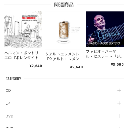
関連商品
ファビオ・ハーゲ
ヘルマン・ポントリ
クアルトエレメント
ル・セステート『ジ
エロ『ポレンタイト
『クアルトエレメン
ェネシス』| Fabio
ゥン』｜German
ト』｜
¥3,000
¥2,640
Hager
¥2,640
Pontoriero『POLENT
Cuartoelemento『Cu
Sexteto『Genesis』
AITUM Milongas de
artoelemento』
（MUSAS-7022）
la Ribera』
CATEGORY
（007RECORDS-27）
_LLTAR_
CD
LP
DVD