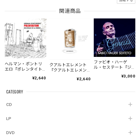
通報する
関連商品
ファビオ・ハーゲ
ヘルマン・ポントリ
クアルトエレメント
ル・セステート『ジ
エロ『ポレンタイト
『クアルトエレメン
ェネシス』| Fabio
ゥン』｜German
ト』｜
¥3,000
¥2,640
Hager
¥2,640
Pontoriero『POLENT
Cuartoelemento『Cu
Sexteto『Genesis』
AITUM Milongas de
artoelemento』
（MUSAS-7022）
la Ribera』
CATEGORY
（007RECORDS-27）
_LLTAR_
CD
LP
DVD