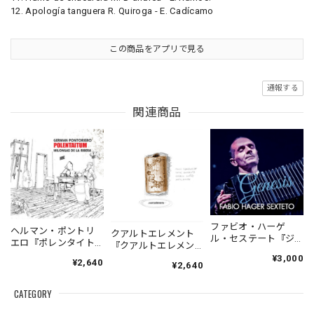
12. Apología tanguera R. Quiroga - E. Cadícamo
この商品をアプリで見る
通報する
関連商品
ファビオ・ハーゲ
ヘルマン・ポントリ
クアルトエレメント
ル・セステート『ジ
エロ『ポレンタイト
『クアルトエレメン
ェネシス』| Fabio
ゥン』｜German
ト』｜
¥3,000
¥2,640
Hager
¥2,640
Pontoriero『POLENT
Cuartoelemento『Cu
Sexteto『Genesis』
AITUM Milongas de
artoelemento』
（MUSAS-7022）
la Ribera』
CATEGORY
（007RECORDS-27）
_LLTAR_