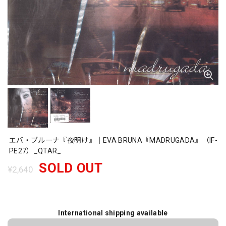
エバ・ブルーナ『夜明け』｜EVA BRUNA『MADRUGADA』（IF-
PE27）_QTAR_
SOLD OUT
¥2,640
International shipping available