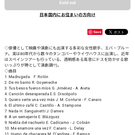
Sold out
日本国内にお住まいの方向け
Save
◇俳優として映画や演劇にも出演する多彩な女性歌手、エバ・ブルー
ナ。実は80年代から数々のタンゴバーやライヴハウスに出演し、近年
はスペインツアーも行っている。透明感ある高音にドスを効かせる歌
いっぷりが時として演劇調!?)。
◇曲目
1. Madrugada F. Rolón
2. De mi barrio R. Goyeneche
3. Tus besos fueron míos G. Jiménez - A. Aieta
4. Canción desesperada E.S. Discépolo
5. Quiero verte una vez más J. M. Contursi - F. Canaro
6. El ultimo café C. Castillo - A. Stampone
7. Nada H. Sanguinetti J. Dames
8. A un semejante E. Blázquez
9. Niebla del riachuelo E. Cadícamo - J. Cobián
10. Me enamore una vez F. Canaro - L. Delay
11. Humo de chacarera M. D'andrea - E. Ramos.