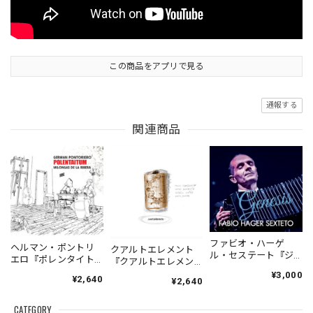
この商品をアプリで見る
通報する
関連商品
ファビオ・ハーゲ
ヘルマン・ポントリ
クアルトエレメント
ル・セステート『ジ
エロ『ポレンタイト
『クアルトエレメン
ェネシス』| Fabio
ゥン』｜German
ト』｜
¥3,000
¥2,640
Hager
¥2,640
Pontoriero『POLENT
Cuartoelemento『Cu
Sexteto『Genesis』
AITUM Milongas de
artoelemento』
（MUSAS-7022）
la Ribera』
CATEGORY
（007RECORDS-27）