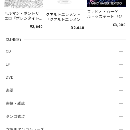
ファビオ・ハーゲ
ヘルマン・ポントリ
クアルトエレメント
ル・セステート『ジ
エロ『ポレンタイト
『クアルトエレメン
ェネシス』| Fabio
ゥン』｜German
ト』｜
¥3,000
¥2,640
Hager
¥2,640
Pontoriero『POLENT
Cuartoelemento『Cu
Sexteto『Genesis』
AITUM Milongas de
artoelemento』
（MUSAS-7022）
la Ribera』
CATEGORY
（007RECORDS-27）
_LLTAR_
CD
LP
DVD
楽譜
書籍・雑誌
タンゴ衣装
女性用タンゴシューズ