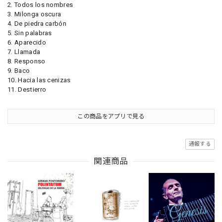
2. Todos los nombres
3. Milonga oscura
4. De piedra carbón
5. Sin palabras
6. Aparecido
7. Llamada
8. Responso
9. Baco
10. Hacia las cenizas
11. Destierro
この商品をアプリで見る
通報する
関連商品