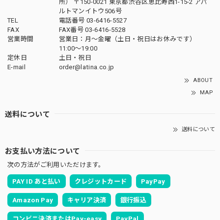
所） 〒150-0021 東京都渋谷区恵比寿西1-15-2 アパ
ルトマンイトウ506号
TEL
電話番号 03-6416-5527
FAX
FAX番号 03-6416-5528
営業時間
営業日：月〜金曜（土日・祝日はお休みです）
11:00〜19:00
定休日
土日・祝日
E-mail
order@latina.co.jp
ABOUT
MAP
送料について
送料について
お支払い方法について
次の方法がご利用いただけます。
PAY ID あと払い
クレジットカード
PayPay
Amazon Pay
キャリア決済
銀行振込
コンビニ決済またはPay-easy
PayPal