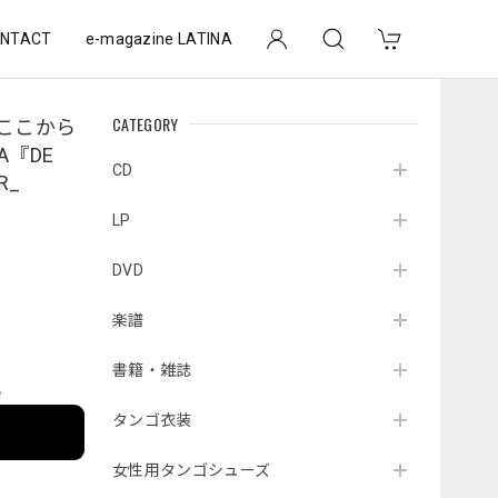
NTACT
e-magazine LATINA
CATEGORY
ここから
VA『DE
CD
R_
LP
DVD
楽譜
書籍・雑誌
e
タンゴ衣装
女性用タンゴシューズ