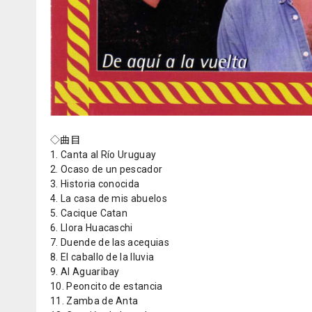
◇曲目
1. Canta al Río Uruguay
2. Ocaso de un pescador
3. Historia conocida
4. La casa de mis abuelos
5. Cacique Catan
6. Llora Huacaschi
7. Duende de las acequias
8. El caballo de la lluvia
9. Al Aguaribay
10. Peoncito de estancia
11. Zamba de Anta