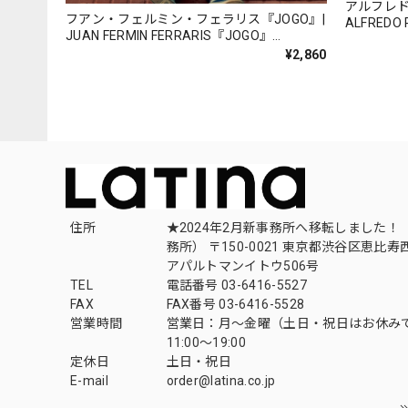
アルフレ
フアン・フェルミン・フェラリス『JOGO』|
ALFREDO
JUAN FERMIN FERRARIS『JOGO』
183）_QT
（YUNTA_JFF002）
¥2,860
住所
★2024年2月新事務所へ移転しました！ 
務所） 〒150-0021 東京都渋谷区恵比寿西1
アパルトマンイトウ506号
TEL
電話番号 03-6416-5527
FAX
FAX番号 03-6416-5528
営業時間
営業日：月〜金曜（土日・祝日はお休み
11:00〜19:00
定休日
土日・祝日
E-mail
order@latina.co.jp