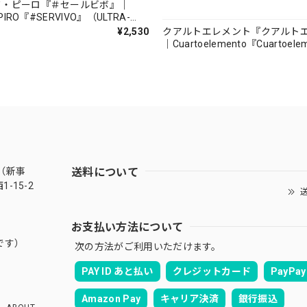
ド・ピーロ『＃セールビボ』｜
 PIRO『#SERVIVO』（ULTRA-
AR_
クアルトエレメント『クアルト
¥2,530
｜Cuartoelemento『Cuartoele
（007RECORDS-27）
送料について
（新事
-15-2
送
お支払い方法について
です）
次の方法がご利用いただけます。
PAY ID あと払い
クレジットカード
PayPay
Amazon Pay
キャリア決済
銀行振込