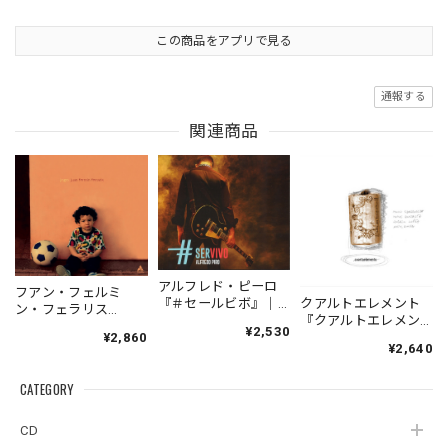
この商品をアプリで見る
通報する
関連商品
アルフレド・ピーロ
フアン・フェルミ
『＃セールビボ』｜
クアルトエレメント
ン・フェラリス
ALFREDO
『クアルトエレメン
『JOGO』| JUAN
¥2,530
PIRO『#SERVIVO』
¥2,860
ト』｜
FERMIN
¥2,640
（ULTRA-183）
Cuartoelemento『Cu
FERRARIS『JOGO』
_QTAR_
artoelemento』
（YUNTA_JFF002）
CATEGORY
（007RECORDS-27）
CD