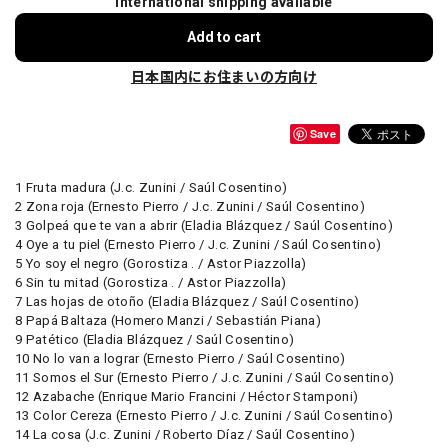
International shipping available
Add to cart
日本国内にお住まいの方向け
Save
1 Fruta madura (J.c. Zunini / Saúl Cosentino)
2 Zona roja (Ernesto Pierro / J.c. Zunini / Saúl Cosentino)
3 Golpeá que te van a abrir (Eladia Blázquez / Saúl Cosentino)
4 Oye a tu piel (Ernesto Pierro / J.c. Zunini / Saúl Cosentino)
5 Yo soy el negro (Gorostiza . / Astor Piazzolla)
6 Sin tu mitad (Gorostiza . / Astor Piazzolla)
7 Las hojas de otoño (Eladia Blázquez / Saúl Cosentino)
8 Papá Baltaza (Homero Manzi / Sebastián Piana)
9 Patético (Eladia Blázquez / Saúl Cosentino)
10 No lo van a lograr (Ernesto Pierro / Saúl Cosentino)
11 Somos el Sur (Ernesto Pierro / J.c. Zunini / Saúl Cosentino)
12 Azabache (Enrique Mario Francini / Héctor Stamponi)
13 Color Cereza (Ernesto Pierro / J.c. Zunini / Saúl Cosentino)
14 La cosa (J.c. Zunini / Roberto Díaz / Saúl Cosentino)