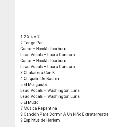
1 2 X 4 = 7
2 Tango Par
Guitar – Nicolás Ibarburu
Lead Vocals – Laura Canoura
Guitar – Nicolás Ibarburu
Lead Vocals – Laura Canoura
3 Chakarera Con K
4 Chiquilín De Bachín
5 El Murguista
Lead Vocals – Washington Luna
Lead Vocals – Washington Luna
6 El Mudo
7 Música Repentina
8 Canción Para Dormir A Un Niño Extraterrestre
9 Espíritus de Harlem