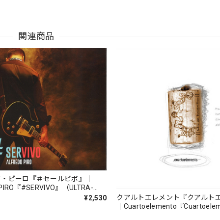
関連商品
ド・ピーロ『＃セールビボ』｜
 PIRO『#SERVIVO』（ULTRA-
AR_
クアルトエレメント『クアルト
¥2,530
｜Cuartoelemento『Cuartoele
（007RECORDS-27）