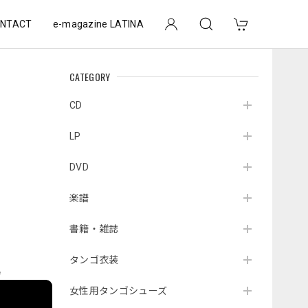
NTACT
e-magazine LATINA
CATEGORY
｜
CD
LP
DVD
楽譜
書籍・雑誌
タンゴ衣装
e
女性用タンゴシューズ