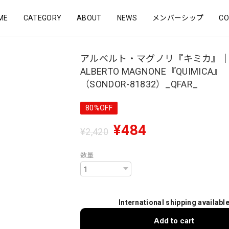
ME
CATEGORY
ABOUT
NEWS
メンバーシップ
CO
アルベルト・マグノリ『キミカ』
ALBERTO MAGNONE『QUIMICA』
（SONDOR-81832）_QFAR_
80%OFF
¥484
¥2,420
数量
International shipping availabl
Add to cart