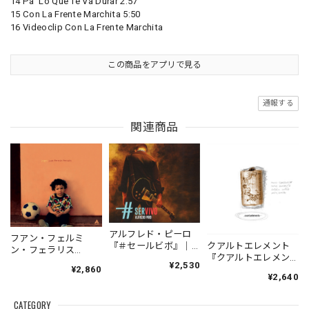
14 Pa' Lo Que Te Va Durar 2:57
15 Con La Frente Marchita 5:50
16 Videoclip Con La Frente Marchita
この商品をアプリで見る
通報する
関連商品
アルフレド・ピーロ
フアン・フェルミ
『＃セールビボ』｜
クアルトエレメント
ン・フェラリス
ALFREDO
『クアルトエレメン
『JOGO』| JUAN
¥2,530
PIRO『#SERVIVO』
¥2,860
ト』｜
FERMIN
¥2,640
（ULTRA-183）
Cuartoelemento『Cu
FERRARIS『JOGO』
_QTAR_
artoelemento』
（YUNTA_JFF002）
CATEGORY
（007RECORDS-27）