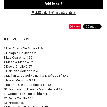
Add to cart
日本国内にお住まいの方向け
Save
◆レーベル：DBN
1 Los Cosos De Al Lao 2:34
2 Pompas De Jabón 2:55
3 Las Cuarenta 3:29
4 Mano A Mano 4:02
5 Duelo Criollo 2:57
6 Caminito Soleado 2:49
7 Mañanita De Sol / Criollita Decí Que Sí 3:46
8 Naipe Marcado 3:11
9 Bajo Un Cielo De Estrellas 2:50
10 Una Canción Para La Magdalena 4:29
11 Corrientes Y Esmeralda 2:43
12 De La Canilla 4:14
13 Piropo 3:57