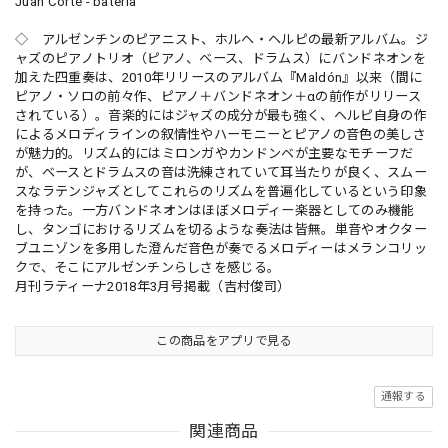
Juan Corte - batería
◇ アルゼンチンのピアニスト、ホルヘ・ヘルピの最新アルバム。ジ
ャズのピアノトリオ（ピアノ、ベース、ドラムス）にバンドネオンを
加えた四重奏は、2010年リリースのアルバム『Maldón』以来（間に
ピアノ・ソロの前々作、ピアノ＋バンドネオン＋αの前作がリリース
されている）。音楽的にはジャズの成分が最も強く、ヘルピ自身の作
によるメロディラインの叙情性やハーモニーとピアノの音色の美しさ
が魅力的。リズム的にはミロンガやカンドンベが主要なモチーフだ
が、ベースとドラムスの音は洗練されていて耳当たりが良く、スムー
スなラテンジャズとしてこれらのリズムを普遍化しているという印象
を持った。一方バンドネオンはほぼメロディー楽器としてのみ機能
し、タンゴにおけるリズムを切るような奏法は皆無。単音やオクター
ブユニゾンを多用した澄んだ音色が奏でるメロディーはメランコリッ
クで、そこにアルゼンチンらしさを感じる。
月刊ラティーナ2018年3月号掲載（吉村俊司）
この商品をアプリで見る
通報する
関連商品