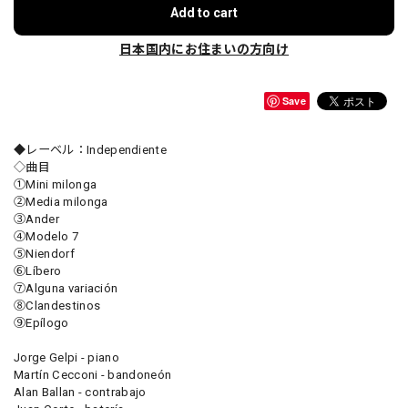
Add to cart
日本国内にお住まいの方向け
Save
◆レーベル：Independiente
◇曲目
①Mini milonga
②Media milonga
③Ander
④Modelo 7
⑤Niendorf
⑥Líbero
⑦Alguna variación
⑧Clandestinos
⑨Epílogo
Jorge Gelpi - piano
Martín Cecconi - bandoneón
Alan Ballan - contrabajo