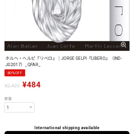
ホルヘ・ヘルピ『リベロ』｜JORGE GELPI『LIBERO』（IND-
JG2017）_QFAR_
80%OFF
¥484
¥2,420
数量
International shipping available