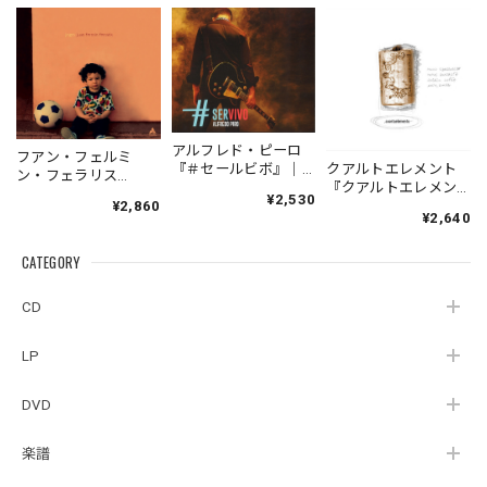
アルフレド・ピーロ
フアン・フェルミ
『＃セールビボ』｜
クアルトエレメント
ン・フェラリス
ALFREDO
『クアルトエレメン
『JOGO』| JUAN
¥2,530
PIRO『#SERVIVO』
¥2,860
ト』｜
FERMIN
¥2,640
（ULTRA-183）
Cuartoelemento『Cu
FERRARIS『JOGO』
_QTAR_
artoelemento』
（YUNTA_JFF002）
CATEGORY
（007RECORDS-27）
CD
LP
DVD
楽譜