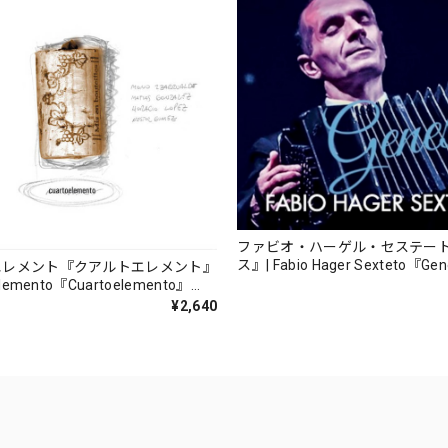
ファビオ・ハーゲル・セステー
ス』| Fabio Hager Sexteto『Ge
エレメント『クアルトエレメント』
（MUSAS-7022）_LLTAR_
lemento『Cuartoelemento』
ORDS-27）
¥2,640