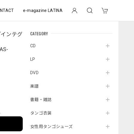
NTACT
e-magazine LATINA
CATEGORY
『インテグ
CD
AS-
LP
DVD
楽譜
書籍・雑誌
タンゴ衣装
e
女性用タンゴシューズ