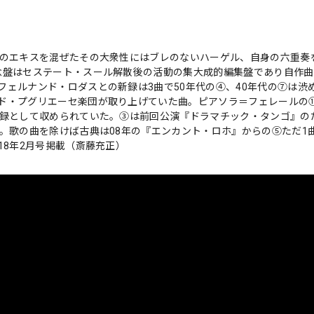
新のエキスを混ぜたその大衆性にはブレのないハーゲル、自身の六重奏
念盤はセステート・スール解散後の活動の集大成的編集盤であり自作
ェルナンド・ロダスとの新録は3曲で50年代の④、40年代の⑦は渋
ド・プグリエーセ楽団が取り上げていた曲。ピアソラ＝フェレールの
新録として収められていた。③は前回公演『ドラマチック・タンゴ』の
。歌の曲を除けば古典は08年の『エンカント・ロホ』からの⑤ただ1
18年2月号掲載（斎藤充正）