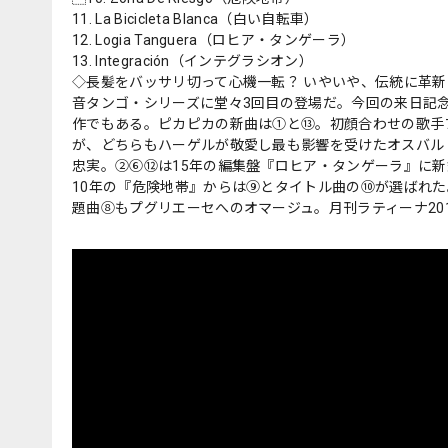
11. La Bicicleta Blanca（白い自転車）
12. Logia Tanguera（ロヒア・タンゲーラ）
13. Integración（インテグラシオン）
◇長髪をバッサリ切って心機一転？ いやいや、伝統に革
音タンゴ・シリーズに堂々3回目の登場だ。今回の来日記
作でもある。ピカピカの新曲は①と⑬。初顔合わせの歌手フ
が、どちらもハーゲルが敬愛し最も影響を受けたオスバル
忠実。②⑥⑫は15年の編集盤『ロヒア・タンゲーラ』に
10年の『危険地帯』からは⑨とタイトル曲の⑩が選ばれた
題曲⑧もプグリエーセへのオマージュ。月刊ラティーナ20