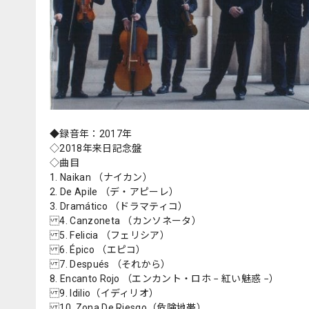
◆録音年：2017年
◇2018年来日記念盤
◇曲目
1. Naikan （ナイカン）
2. De Apile （デ・アピーレ）
3. Dramático （ドラマティコ）
4. Canzoneta （カンソネータ）
5. Felicia （フェリシア）
6. Épico （エピコ）
7. Después （それから）
8. Encanto Rojo （エンカント・ロホ − 紅い魅惑 −）
9. Idilio（イディリオ）
10. Zona De Riesgo（危険地帯）