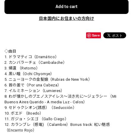
Add to cart
日本国内にお住まいの方向け
Save
◇曲目
1. ドラマティコ（Dramático）
2. カンバラーチェ（Cambalache）
3. 帰還 （Retorno）
4. 黒い瞳（Ochi Chyornye）
5. ニューヨークの金髪娘（Rubias de New York）
6. 首の差で（Por una Cabeza）
7. イルミネーション（Lumieres）
8. わが懐かしのブエノスアイレス～淡き光に～ジェラシー （Mi
Buenos Aires Querido - A media Luz - Celos）
9. セドゥクシオン(誘惑）（Seducción）
10. ボエド （Boedo）
11. ガジョ・シエゴ （Gallo Ciego）
12. カランブレ（感電) （Calambre）Bonus track: 紅い魅惑
（Encanto Rojo）