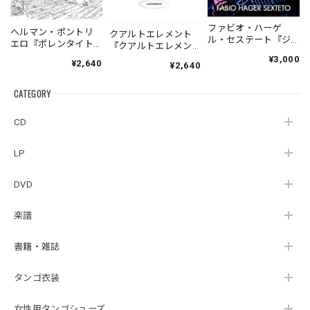
ファビオ・ハーゲ
ヘルマン・ポントリ
クアルトエレメント
ル・セステート『ジ
エロ『ポレンタイト
『クアルトエレメン
ェネシス』| Fabio
ゥン』｜German
ト』｜
¥3,000
¥2,640
Hager
¥2,640
Pontoriero『POLENT
Cuartoelemento『Cu
Sexteto『Genesis』
AITUM Milongas de
artoelemento』
（MUSAS-7022）
la Ribera』
CATEGORY
（007RECORDS-27）
_LLTAR_
CD
LP
DVD
楽譜
書籍・雑誌
タンゴ衣装
女性用タンゴシューズ