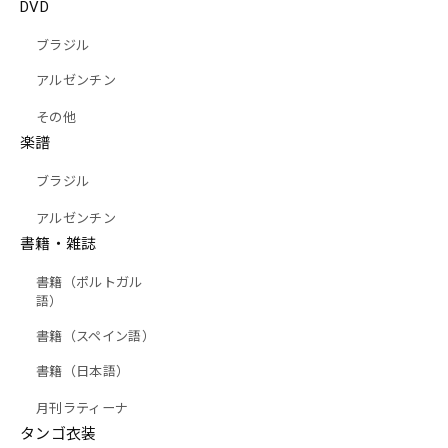
DVD
ブラジル
アルゼンチン
その他
楽譜
ブラジル
アルゼンチン
書籍・雑誌
オルケスタ・ニコラス・レデスマ『新黄金世代の巨匠たち』｜
書籍（ポルトガル
ORQUESTA NICOLAS LEDESMA『ORQUESTA NICOLAS
語）
LEDESMA』（MUSAS-6013）_QTAR_
¥2,619
書籍（スペイン語）
書籍（日本語）
数量
月刊ラティーナ
タンゴ衣装