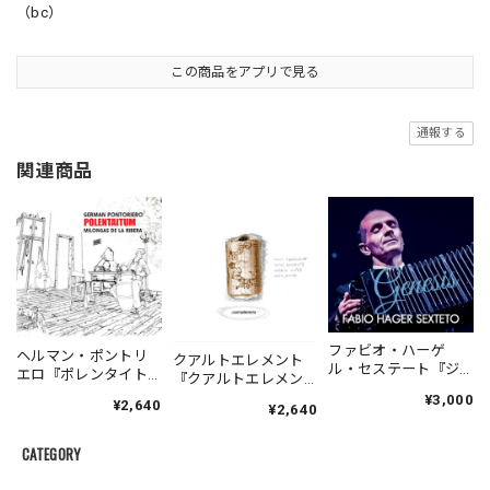
（bc）
この商品をアプリで見る
通報する
関連商品
ファビオ・ハーゲ
ヘルマン・ポントリ
クアルトエレメント
ル・セステート『ジ
エロ『ポレンタイト
『クアルトエレメン
ェネシス』| Fabio
ゥン』｜German
ト』｜
¥3,000
¥2,640
Hager
¥2,640
Pontoriero『POLENT
Cuartoelemento『Cu
Sexteto『Genesis』
AITUM Milongas de
artoelemento』
（MUSAS-7022）
la Ribera』
CATEGORY
（007RECORDS-27）
_LLTAR_