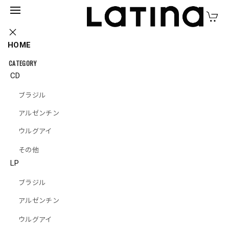
HOME
CATEGORY
CD
オルケスタ・ニコラス・レデスマ『新黄金世代の巨匠
ブラジル
たち』｜ORQUESTA NICOLAS
LEDESMA『ORQUESTA NICOLAS LEDESMA』
アルゼンチン
（MUSAS-6013）_QTAR_
ウルグアイ
その他
LP
ブラジル
アルゼンチン
ウルグアイ