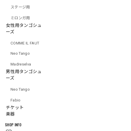
ステージ用
International shipping available
ミロンガ用
Add to cart
女性用タンゴシュ
ーズ
日本国内にお住まいの方向け
COMME IL FAUT
Save
Neo Tango
Madreselva
◆録音年：2012年
◇曲目
男性用タンゴシュ
1. ア・トダ・オルケスタ
ーズ
2. ガウチョの嘆き
3. オイガ・ピベ
Neo Tango
4. わが愛のミロンガ
5. パリのカナロ
Fabio
6. デ・タンゴ・ソモス
チケット
7. ティエリータ
楽器
8. フエジェ・アミーゴ
9. ビジョルド・セレクション（エル・チョクロ〜エル・ポルテニー
SHOP INFO
ト〜エル・エスキナソ）