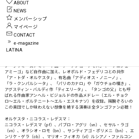
10. 虹の橋
ABOUT
11. アディオス・ノニーノ
NEWS
12. ラ・クンパルシータ
メンバーシップ
◇15歳で巨匠オラシオ・サルガンにピアノの指導を受け、レオポル
マイページ
ド・フェデリコ楽団やパスクアル・マモーネ楽団でピアニストとして
CONTACT
活躍してきた若き巨匠ニコラス・レデスマ率いるオクテートがお送り
する最新作。メンバーは第一バイオリンに故アントニオ・アグリの息
e-magazine
子であり、現代タンゴ最重要バイオリニストのひとりパブロ・アグ
LATINA
リ、第一バンドネオンにはセステート・マジョールなど多くの人気楽
団で主要バンドネオン奏者を務めるオラシオ・ロモと大変豪華。ラテ
ン・グラミー賞ノミネート曲「デ・タンゴ・ソモス」や「フエジェ・
アミーゴ」など自作曲に加え、レオポルド・フェデリコとの共作
「ア・トダ・オルケスタ」、有名曲「アディオス・ノニーノ」、
「ラ・クンパルシータ」、「パリのカナロ」や「ガウチョの嘆き」、
アグスティン・バルディ作「ティエリ—タ」、「タンゴの父」とも呼
ばれる作曲家アンヘル・ビジョルドの作品メドレー（エル・チョク
ロ〜エル・ポルテニート〜エル・エスキナソ）を収録。辣腕ぞろいの
この楽団でしか味わえない想像を絶する演奏は全タンゴファン必聴！
オルケスタ・ニコラス・レデスマ：
ニコラス・レデスマ（pf）、パブロ・アグリ（vn）、セサル・ラゴ
（vn）、オラシオ・ロモ（bn）、サンティアゴ・ポリメニ（bn）、エ
ンリケ・ゲラ（cb）、マリオ・フィオカ（vl）ルシアノ・ファルコン