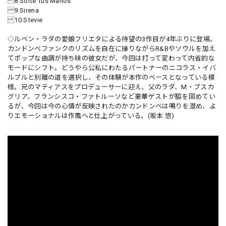
8.Solté Tus Manos
9.Sirena
10.Stevie
◇ルベン・ラダの愛娘フリエタによる待望の3作目が4年ぶりに登場。
カンドンベファンクのリズムを自在に操りながらR&Bやソウルを加え
てポップな曲調が持ち味の彼女だが、今回は打って変わって内省的な
モードにシフト。どうやら公私にわたるパートナーのニコラス・イバ
ルブルと別離の道を選択し、その体験が本作のベースとなっている模
様。兄のマティアスをプロデューサーに迎え、父のラダ、M・ブスカ
グリア、フランシスコ・ファトルーソなど豪華ゲストが脇を固めてい
るが、今回は今の心情が反映されたのかカンドンベは鳴りを潜め、よ
りエモーショナルは作風へと仕上がっている。(坂本 悠)