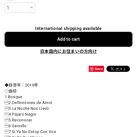
International shipping available
Add to cart
日本国内にお住まいの方向け
Save
◆録音年：2019年
◇曲目
1.Bosque
2.Definiciones de Amor
3.La Noche Nos Llevó
4.Pájaro Negro
5.Reconocer
6.Sencillo
7.Si Ya No Estoy Con Vos