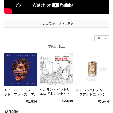
この商品をアプリで見る
通報する
関連商品
ヘルマン・ポントリ
ナイール・ミラブラ
クアルトエレメント
エロ『ポレンタイト
ット『フントス・ア
『クアルトエレメン
ゥン』｜German
オラ』| NAIR
ト』｜
¥2,640
¥2,530
¥2,640
Pontoriero『POLENT
MIRABRAT『JUNTOS
Cuartoelemento『Cu
AITUM Milongas de
AHORA』
artoelemento』
la Ribera』
CATEGORY
（MUSAS_7018）
（007RECORDS-27）