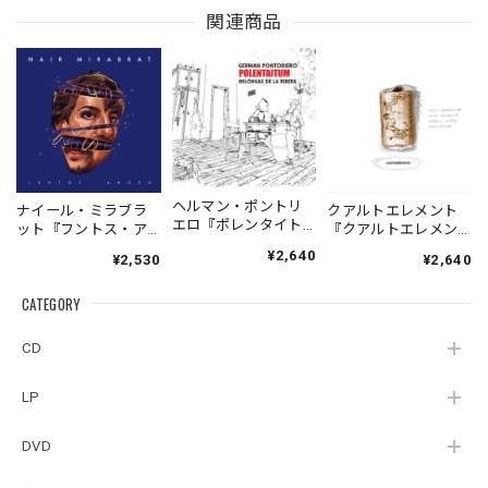
関連商品
ヘルマン・ポントリ
ナイール・ミラブラ
クアルトエレメント
エロ『ポレンタイト
ット『フントス・ア
『クアルトエレメン
ゥン』｜German
オラ』| NAIR
ト』｜
¥2,640
¥2,530
¥2,640
Pontoriero『POLENT
MIRABRAT『JUNTOS
Cuartoelemento『Cu
AITUM Milongas de
AHORA』
artoelemento』
la Ribera』
CATEGORY
（MUSAS_7018）
（007RECORDS-27）
_LLTAR_
CD
LP
DVD