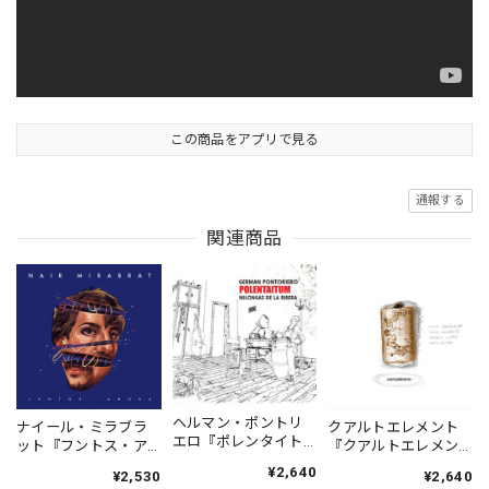
この商品をアプリで見る
通報する
関連商品
ヘルマン・ポントリ
ナイール・ミラブラ
クアルトエレメント
エロ『ポレンタイト
ット『フントス・ア
『クアルトエレメン
ゥン』｜German
オラ』| NAIR
ト』｜
¥2,640
¥2,530
¥2,640
Pontoriero『POLENT
MIRABRAT『JUNTOS
Cuartoelemento『Cu