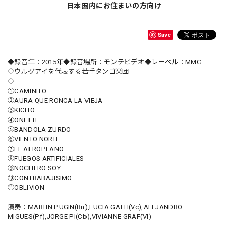
日本国内にお住まいの方向け
Save
◆録音年：2015年◆録音場所：モンテビデオ◆レーベル：MMG
◇ウルグアイを代表する若手タンゴ楽団
◇
①CAMINITO
②AURA QUE RONCA LA VIEJA
③KICHO
④ONETTI
⑤BANDOLA ZURDO
⑥VIENTO NORTE
⑦EL AEROPLANO
⑧FUEGOS ARTIFICIALES
⑨NOCHERO SOY
⑩CONTRABAJISIMO
⑪OBLIVION
演奏：MARTIN PUGIN(Bn),LUCIA GATTI(Vc),ALEJANDRO
MIGUES(Pf),JORGE PI(Cb),VIVIANNE GRAF(Vl)