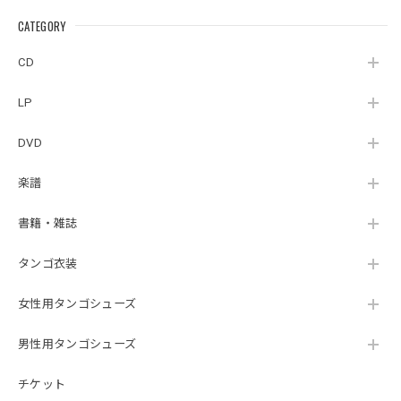
AITUM Milongas de
AHORA』
artoelemento』
la Ribera』
CATEGORY
（MUSAS_7018）
（007RECORDS-27）
_LLTAR_
CD
LP
DVD
楽譜
書籍・雑誌
タンゴ衣装
女性用タンゴシューズ
男性用タンゴシューズ
チケット