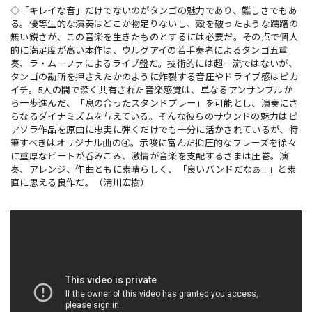
◇「キレイな音」だけでないのがタンゴの魅力であり、難しさでもあ
る。優等生的な演奏はどこか物足りないし、殻を破ったような躊躇の
無い鋭さが、この音楽を生きたものとするには必要だ。その点で個人
的に満足度が高い本作は、ウルグアイの若手奏者によるタンゴ五重
奏、ラ・ムーファによるライブ盤だ。技術的には超一流ではないが、
タンゴの勘所を押さえたかのように炸裂する音圧やドライブ感はピカ
イチ。5人の間で深く共有された音楽感覚は、単なるアンサンブルか
ら一歩進んだ、「息の合ったスタンドプレー」を可能とし、演奏にさ
らなるダイナミズムを与えている。そんな彼らのサウンドの魅力はピ
アソラ作品を原曲に忠実に弾くだけでも十分に活かされているが、特
筆すべきはオリジナル曲の④。示唆に富んだ抑圧的なフレーズを徐々
に重厚なビートが呑みこみ、激情が音楽を支配するさまは圧巻。演
奏、アレンジ、作曲ともに素晴らしく、「良いバンドだなぁ…」と素
直に思える良作だ。（清川宏樹）