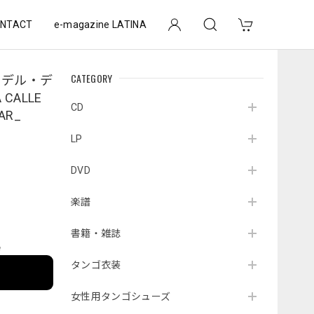
NTACT
e-magazine LATINA
CATEGORY
・デル・デ
CALLE
CD
AR_
LP
DVD
楽譜
書籍・雑誌
e
タンゴ衣装
女性用タンゴシューズ