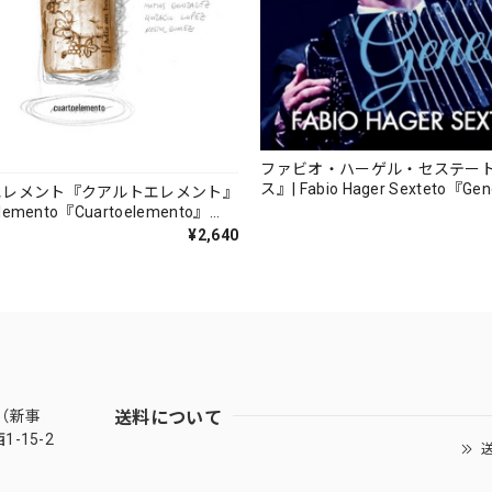
ファビオ・ハーゲル・セステー
ス』| Fabio Hager Sexteto『Ge
エレメント『クアルトエレメント』
（MUSAS-7022）_LLTAR_
lemento『Cuartoelemento』
ORDS-27）
¥2,640
送料について
（新事
-15-2
送