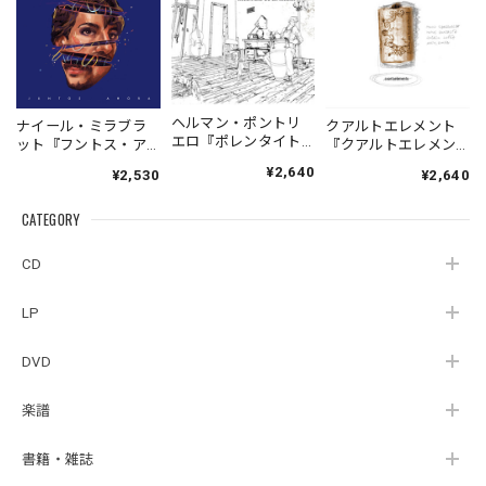
ヘルマン・ポントリ
ナイール・ミラブラ
クアルトエレメント
エロ『ポレンタイト
ット『フントス・ア
『クアルトエレメン
ゥン』｜German
オラ』| NAIR
ト』｜
¥2,640
¥2,530
¥2,640
Pontoriero『POLENT
MIRABRAT『JUNTOS
Cuartoelemento『Cu
AITUM Milongas de
AHORA』
artoelemento』
la Ribera』
CATEGORY
（MUSAS_7018）
（007RECORDS-27）
_LLTAR_
CD
LP
DVD
楽譜
書籍・雑誌