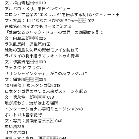
文：松山晋也 019
アルバロ・メサ、来日インタビュー
コロンビア音楽の“エメラルド”を伝承する初代バジェナート王
文・写真：山口“ななころびやおき”元一 022
連載第65回 それでもセーヌは流れる
「華麗なるジャック・ドミーの世界」の回顧展を見て
文：向風三郎 026
ラ米乱反射 連載第91回
絶海の孤島に沈黙の賢者モアイを訪ねて
ラパヌイの将来担うマリオ・トゥキ青年
文：伊高浩昭 030
フェスタ ド ブラジル
「サンシャインシティ」がこの秋ブラジルに
文：編集部 035
10月開催！ 東京タンゴ祭2013
日本タンゴ界の歴史と未来がステージを彩る
文：徳永伸一郎 038
地が終わり、海が始まる場所
インターナショナル零細ミュージシャンの
ポルトガル音楽紀行
文・写真：廣瀬拓音 040
広い風238
［マタパロ］
写真・文：高野 潤 044