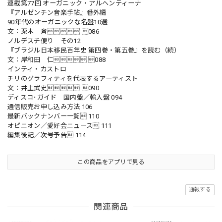
連載第77回 オーガニック・アルヘンティーナ
『アルゼンチン音楽手帖』番外編
90年代のオーガニックな名盤10選
文：栗本 斉 086
ノルデスチ便り その12
『ブラジル日本移民百年史 第四巻・第五巻』を読む（続）
文：岸和田 仁 088
インティ・カストロ
チリのグラフィティを代表するアーティスト
文：井上武史 090
ディスコ･ガイド 国内盤／輸入盤 094
通信販売お申し込み方法 106
最新バックナンバー一覧 110
オピニオン／愛好会ニュース 111
編集後記／次号予告 114
この商品をアプリで見る
通報する
関連商品