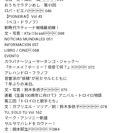
おうちでラテンめし 第51回
ロパ・ビエハ 046
【PIONEIRA!】Vol.43
〈ベコ・ドラノフ〉
新時代ラティーナ現場最前線！
文・写真：KTa☆brasil 048
NOTICIAS MUNDIALES 051
INFORMACION 057
LIBRO / CINE 068
EVENTO
カラパナ〜ジューサ〜タンゴ・ジャック〜
『ホーメイ？ホーミー？倍音て何？』 072
アレハンドロ・フラノフ
音響派の“妖精”が兄セサルとともに
７年ぶりの来日。
文・写真：鈴木多依子 075
連載《生誕100周年に向けて》アニバル・トロイロ物語
第三回「トロイロと歌手たち」
文：ガブリエル・ソリア／訳：鈴木多依子 078
TU, SOLO TU Vol.162
マーク・アンソニー新譜
サルサでハレドをカヴァー！
文：岡本郁生 084