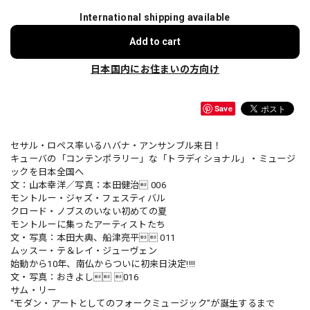
International shipping available
Add to cart
日本国内にお住まいの方向け
Save
セサル・ロペス率いるハバナ・アンサンブル来日！
キューバの「コンテンポラリー」な「トラディショナル」・ミュージ
ックを日本全国へ
文：山本幸洋／写真：本田健治 006
モントルー・ジャズ・フェスティバル
クロード・ノブスのいない初めての夏
モントルーに集ったアーティストたち
文・写真：本田大典、船津亮平 011
ムッスー・テ＆レイ・ジューヴェン
始動から10年、南仏からついに初来日決定!!!!
文・写真：おきよし 016
サム・リー
“モダン・アートとしてのフォークミュージック”が誕生するまで