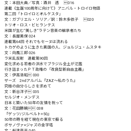
文：本田大典／写真：酒井 透 016
連載《生誕100周年に向けて》アニバル・トロイロ物語
第二回「トロイロとオルケスタ」
文：ガブリエル・ソリア／訳：鈴木多依子 020
トリオ・ロス・ビヒランテス
米国が生む“美しき”ラテン音楽の継承者たち
文：長屋美保 024
連載第64回 それでもセーヌは流れる
トカゲのように生きた異国の人、ジョルジュ・ムスタキ
文：向風三郎 026
ラ米乱反射 連載第90回
変化求める若者の洪水でブラジル全土が氾濫
行き詰まったＰＴ政権の「改良型新自由主義」
文：伊高浩昭 030
ザーズ 2ndアルバム『ZAZ〜私のうた』
究極の自分らしさを求めて
文：新谷洋子 035
セルジオ・メンデス
日本と築いた50年の友情を祝って
文：花田勝暁 038
『ゲッツ/ジルベルト+50』
50年の時を経て現在の東京で蘇る
ボサノヴァ×ジャズの金字塔
文：船津亮平 040