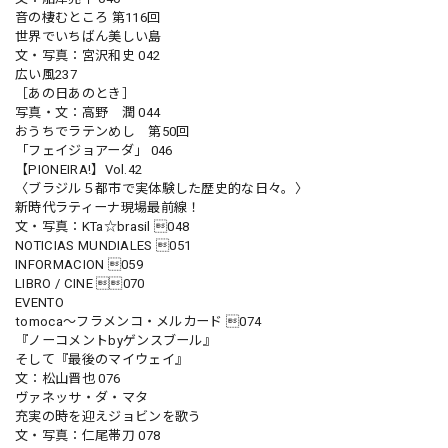
音の棲むところ 第116回
世界でいちばん美しい島
文・写真：宮沢和史 042
広い風237
［あの日あのとき］
写真・文：高野 潤 044
おうちでラテンめし 第50回
「フェイジョアーダ」 046
【PIONEIRA!】Vol.42
〈ブラジル５都市で実体験した歴史的な日々。〉
新時代ラティーナ現場最前線！
文・写真：KTa☆brasil 048
NOTICIAS MUNDIALES 051
INFORMACION 059
LIBRO / CINE 070
EVENTO
tomoca〜フラメンコ・メルカード 074
『ノーコメントbyゲンスブール』
そして『最後のマイウェイ』
文：松山晋也 076
ヴァネッサ・ダ・マタ
充実の時を迎えジョビンを歌う
文・写真：仁尾帯刀 078