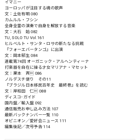
イマニー
ヨーロッパが注目する魂の歌声
文：土佐有明 080
カムルル・フシン
全身全霊の演奏で自身を解放する音楽
文：大石 始 082
TU, SOLO TU Vol.161
ヒルベルト・サンタ・ロサの新たなる挑戦
『フォーエバータンゴ』に出演
文：岡本郁生 084
連載第74回 オーガニック・アルヘンティーナ
打楽器を自在に操る才女マリアナ・マセット
文：栗本 斉 086
ノルデスチ便り その11
『ブラジル日本移民百年史 最終巻』を読む
文：岸和田 仁 088
ディスコ･ガイド
国内盤／輸入盤 092
通信販売お申し込み方法 107
最新バックナンバー一覧 110
オピニオン／愛好会ニュース 111
編集後記／次号予告 114