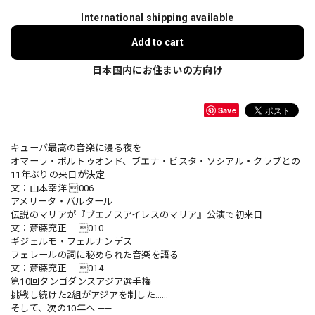
International shipping available
Add to cart
日本国内にお住まいの方向け
Save
キューバ最高の音楽に浸る夜を
オマーラ・ポルトゥオンド、ブエナ・ビスタ・ソシアル・クラブとの
11年ぶりの来日が決定
文：山本幸洋 006
アメリータ・バルタール
伝説のマリアが『ブエノスアイレスのマリア』公演で初来日
文：斎藤充正 010
ギジェルモ・フェルナンデス
フェレールの詞に秘められた音楽を語る
文：斎藤充正 014
第10回タンゴダンスアジア選手権
挑戦し続けた2組がアジアを制した……
そして、次の10年へ ——