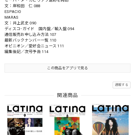
セーハ・ダ・カピヴァラ遺跡を再訪
文：岸和田 仁 088
ESPACIO
MARAS
文：井上武史 090
ディスコ･ガイド 国内盤／輸入盤 094
通信販売お申し込み方法 107
最新バックナンバー一覧 110
オピニオン／愛好会ニュース 111
編集後記／次号予告 114
この商品をアプリで見る
通報する
関連商品