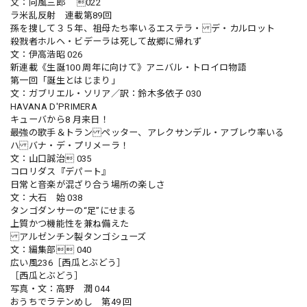
文：向風三郎 022
ラ米乱反射 連載第89回
孫を捜して３５年、祖母たち率いるエステラ・ デ・カルロット
殺戮者ホルヘ・ビデーラは死して故郷に帰れず
文：伊高浩昭 026
新連載《生誕100 周年に向けて》アニバル・トロイロ物語
第一回「誕生とはじまり」
文：ガブリエル・ソリア／訳：鈴木多依子 030
HAVANA D'PRIMERA
キューバから8 月来日！
最強の歌手＆トラン ペッター、アレクサンデル・アブレウ率いる
ハ バナ・デ・プリメーラ！
文：山口誠治 035
コロリダス『デパート』
日常と音楽が混ざり合う場所の楽しさ
文：大石 始 038
タンゴダンサーの“足”にせまる
上質かつ機能性を兼ね備えた
アルゼンチン製タンゴシューズ
文：編集部 040
広い風236［西瓜とぶどう］
［西瓜とぶどう］
写真・文：高野 潤 044
おうちでラテンめし 第49 回