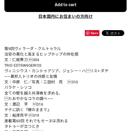
Add to cart
日本国内にお住まいの方向け
Save
第9回ヴィラーダ・クルトゥラル
治安の悪化と高まるヒップホップの存在感
文：仁尾帯刀 004
TRIO ESTRANGEIROS
ヴィニシウス・カントゥアリア、ジェシー・ハ リス+ ダヂ
——異邦人トリオの共感と友情
文：中原 仁／写真：三田村 亮 010
バラケ・シソコ
全ての壁を越え共演者を求める、
たおやかなコラの調べ——
文：渡辺 亨 016
テテに訊く『裸のままで』
文：船津亮平 019
連載第63回 それでもセーヌは流れる
タトゥーが立つとき