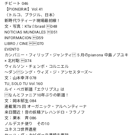
チビート 046
【PIONEIRA!】Vol.41
〈トルコ、ブラジル、日本〉
新時代ラティーナ現場最前線！
文・写真：KTa☆brasil 048
NOTICIAS MUNDIALES 051
INFORMACION 059
LIBRO / CINE 070
EVENTO
カンパニー・フィリップ・ジャンティ 5 月のpianona 中島ノブユキ
× 北村聡 074
ウィルソン・チェンボ・コルニエル
〜ダン シング・ウィズ・ジ・アンセスターズ〜
文：山本幸洋 078
TU, SOLO TU Vol.160
ルイ・ベガ新譜『エクリプス』は
なんとファニア10年ぶりの新譜！
文：岡本郁生 084
連載第75 回 オーガニック・アルヘンティーナ
来日間近！音の妖精アレハンドロ・フラノフ
文：栗本 斉 086
ノルデスチ便り その10
ユネスコ世界遺産