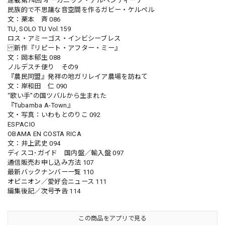
連載第74回 オーガニック・アルヘンティーナ
民族的で不思議な音空間を作るガビー・ケルペル
文：栗本 斉 086
TU, SOLO TU Vol.159
ロス・アミーゴス・インビシーブレス
新作『リピート・アフター・ミー』
文：岡本郁生 088
ノルデスチ便り その9
『農民同盟』発祥の地ガリレイア農場を訪ねて
文：岸和田 仁 090
“歌い手”の国ツバルから生まれた
『Tubamba A-Town』
文・写真：いわもとのりこ 092
ESPACIO
OBAMA EN COSTA RICA
文：井上武史 094
ディスコ･ガイド 国内盤／輸入盤 097
通信販売お申し込み方法 107
最新バックナンバー一覧 110
オピニオン／愛好会ニュース 111
編集後記／次号予告 114
この商品をアプリで見る