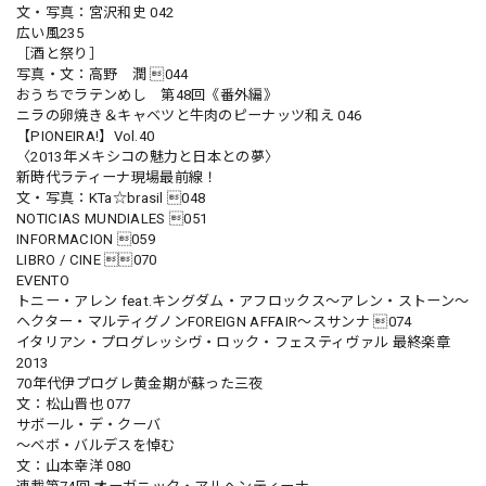
文・写真：宮沢和史 042
広い風235
［酒と祭り］
写真・文：高野 潤 044
おうちでラテンめし 第48回《番外編》
ニラの卵焼き＆キャベツと牛肉のピーナッツ和え 046
【PIONEIRA!】Vol.40
〈2013年メキシコの魅力と日本との夢〉
新時代ラティーナ現場最前線！
文・写真：KTa☆brasil 048
NOTICIAS MUNDIALES 051
INFORMACION 059
LIBRO / CINE 070
EVENTO
トニー・アレン feat.キングダム・アフロックス〜アレン・ストーン〜
ヘクター・マルティグノンFOREIGN AFFAIR〜スサンナ 074
イタリアン・プログレッシヴ・ロック・フェスティヴァル 最終楽章
2013
70年代伊プログレ黄金期が蘇った三夜
文：松山晋也 077
サボール・デ・クーバ
〜ベボ・バルデスを悼む
文：山本幸洋 080