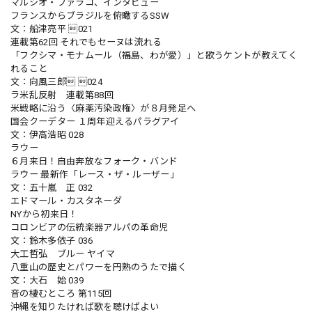
マルシオ・ファラコ、インタビュー
フランスからブラジルを俯瞰するSSW
文：船津亮平 021
連載第62回 それでもセーヌは流れる
「フクシマ・モナムール（福島、わが愛）」と歌うケントが教えてく
れること
文：向風三郎 024
ラ米乱反射 連載第88回
米戦略に沿う〈麻薬汚染政権〉が８月発足へ
国会クーデター １周年迎えるパラグアイ
文：伊高浩昭 028
ラウー
６月来日！自由奔放なフォーク・バンド
ラウー 最新作「レース・ザ・ルーザー」
文：五十嵐 正 032
エドマール・カスタネーダ
NYから初来日！
コロンビアの伝統楽器アルパの革命児
文：鈴木多依子 036
大工哲弘 ブルー ヤイマ
八重山の歴史とパワーを円熟のうたで描く
文：大石 始 039
音の棲むところ 第115回
沖縄を知りたければ歌を聴けばよい