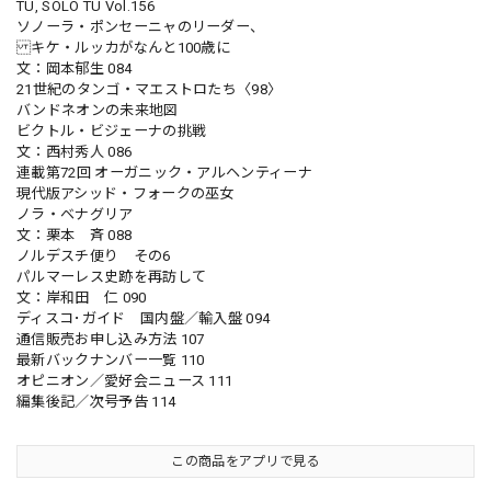
TU, SOLO TU Vol.156
ソノーラ・ポンセーニャのリーダー、
キケ・ルッカがなんと100歳に
文：岡本郁生 084
21世紀のタンゴ・マエストロたち〈98〉
バンドネオンの未来地図
ビクトル・ビジェーナの挑戦
文：西村秀人 086
連載第72回 オーガニック・アルヘンティーナ
現代版アシッド・フォークの巫女
ノラ・ベナグリア
文：栗本 斉 088
ノルデスチ便り その6
パルマーレス史跡を再訪して
文：岸和田 仁 090
ディスコ･ガイド 国内盤／輸入盤 094
通信販売お申し込み方法 107
最新バックナンバー一覧 110
オピニオン／愛好会ニュース 111
編集後記／次号予告 114
この商品をアプリで見る