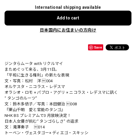
International shipping available
Add to cart
日本国内にお住まいの方向け
Save
ジンタらムータ with リクルマイ
まためぐって来る、3月11日。
「平和に生きる権利」の新たな表現
文・写真：松村 洋 004
オルケスタ・ニコラス・レデスマ
オラシオ・ロモ × パブロ・アグリ × ニコラス・レデスマに訊く
“ タンゴのルーツ”
文：鈴木多依子／写真：本田健治 008
『栗山千明 愛と官能のタンゴ』
NHK BS プレミアムで3 月放映決定！
日本人女優が挑む“ タンゴらしさ” の追求
文：滝澤奏子 014
トーベン・ヴェスタゴー× ディエゴ・スキッシ