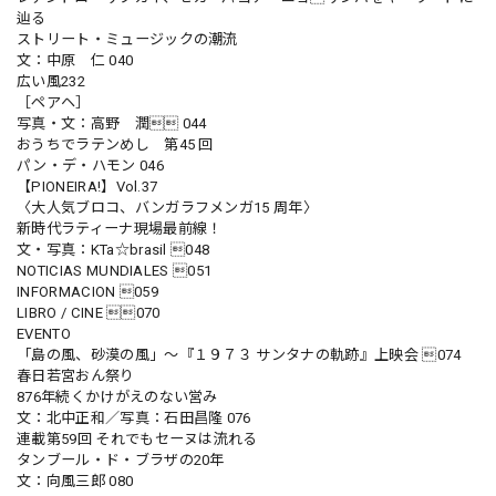
辿る
ストリート・ミュージックの潮流
文：中原 仁 040
広い風232
［ペアヘ］
写真・文：高野 潤 044
おうちでラテンめし 第45 回
パン・デ・ハモン 046
【PIONEIRA!】Vol.37
〈大人気ブロコ、バンガラフメンガ15 周年〉
新時代ラティーナ現場最前線！
文・写真：KTa☆brasil 048
NOTICIAS MUNDIALES 051
INFORMACION 059
LIBRO / CINE 070
EVENTO
「島の風、砂漠の風」〜『１９７３ サンタナの軌跡』上映会 074
春日若宮おん祭り
876年続くかけがえのない営み
文：北中正和／写真：石田昌隆 076
連載第59回 それでもセーヌは流れる
タンブール・ド・ブラザの20年
文：向風三郎 080