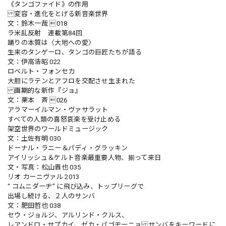
《タンゴファイド》の作用
変容・進化をとげる新音楽世界
文：鈴木一哉 018
ラ米乱反射 連載第84回
踊りの本質は〈大地への愛〉
生来のタンゲーロ、タンゴの巨匠たちが語る
文：伊高浩昭 022
ロベルト・フォンセカ
大胆にラテンとアフロを交配させ生まれた
画期的な新作『ジョ』
文：栗本 斉 026
アラマーイルマン・ヴァサラット
すべての人類の喜怒哀楽を受け止める
架空世界のワールドミュージック
文：土佐有明 030
ドーナル・ラニー＆パディ・グラッキン
アイリッシュ＆ケルト音楽最重要人物、揃って来日
文・写真：松山晋也 035
リオ カーニヴァル 2013
“ コムニダーヂ” に飛び込み、トップリーグで
出場し続ける、２人のサンバ
文：肥田哲也 038
セウ・ジョルジ、アルリンド・クルス、
レアンドロ・サプカイ、ゼカ・パゴヂーニョ サンバをキーワードに