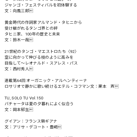
ジャンゴ・フェスティバルを初体験する
文：向風三郎
黄金時代の作詞家アルマンド・タヒニから
受け継がれるタンゴ界との絆
タヒニ家、100年の歴史と未来
文：鈴木一哉
21世紀のタンゴ・マエストロたち〈92〉
空に向かって伸びる枝のように高みを
目指して～レオナルド・スアレス・パス
文：西村秀人
連載第64回 オーガニック・アルヘンティーナ
ロサリオで静かに歌い続けるエテル・コフマン文：栗本 斉
TU, SOLO TU Vol.150
バチャータは夏の夕暮れによく似合う
文：岡本郁生
グイアン：フランス領ギアナ
文：アリサ・デコート・豊崎