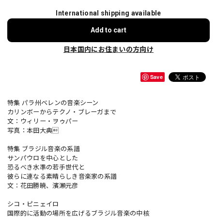
International shipping available
Add to cart
日本国内にお住まいの方向け
Save
特集 パラ州ベレンの音楽シーン
カリンボーからテクノ・ブレーガまで
文：ウィリー・ヲゥパー
写真：本田大典
特集 ブラジル音楽の系譜
サンパウロを中心とした
恐るべき水準の若手世代と
彼らに連なる素晴らしき音楽家の系譜
文：花田勝暁、濱瀬元彦
シコ・ピニェイロ
国際的に活動の場所を広げるブラジル音楽の中核