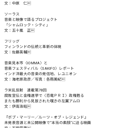
文：中原 仁
ソーラス
音楽と映像で語るプロジェクト
「シャムロック・シティ」
文：五十嵐 正
フリッグ
フィンランドの伝統と革新の体現
文：佐藤英輔
音楽見本市〈IOMMA〉と
音楽フェスティバル〈SAKIFO〉レポート
インド洋最大の音楽の発信地、レユニオン
文：海老原政彦／写真：各務美紀
ラ米乱反射 連載第78回
腐敗宣伝と金権選挙で〈恐竜ＰＲＩ〉政権甦る
またも勝利から見放された嘆きの左翼アムロ
文：伊高浩昭
『ボブ・マーリー／ルーツ・オブ・レジェンド』
未発表音源と未公開映像で“本当の素顔”に迫る映画