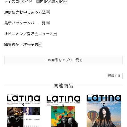
ディスコ･ガイド 国内盤／輸入盤 
通信販売お申し込み方法
最新バックナンバー一覧
オピニオン／愛好会ニュース
編集後記／次号予告
この商品をアプリで見る
通報する
関連商品