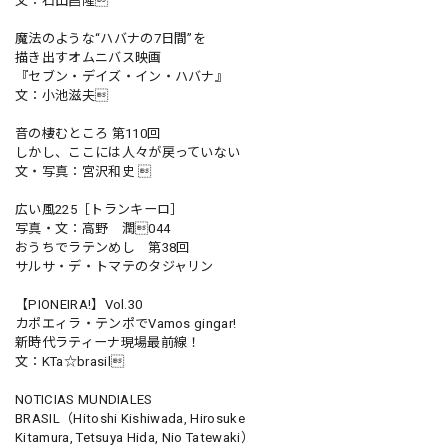
文：石田昌隆
魔法のような“ハバナの7日間”を
描き出すオムニバス映画
『セブン・デイズ・イン・ハバナ』
文：小池滋夫
音の棲むところ 第110回
しかし、ここには人々が戻っていない
文・写真：宮沢和史 
広い風225［トランキーロ］
写真・文：高野 潤044
おうちでラテンめし 第38回
サルサ・デ・トマテのタジャリン
【PIONEIRA!】Vol.30
カポエィラ・テンポでVamos gingar!
新時代ラティーナ現場最前線！
文：KTa☆brasil
NOTICIAS MUNDIALES
BRASIL（Hitoshi Kishiwada, Hirosuke
Kitamura, Tetsuya Hida, Nio Tatewaki）