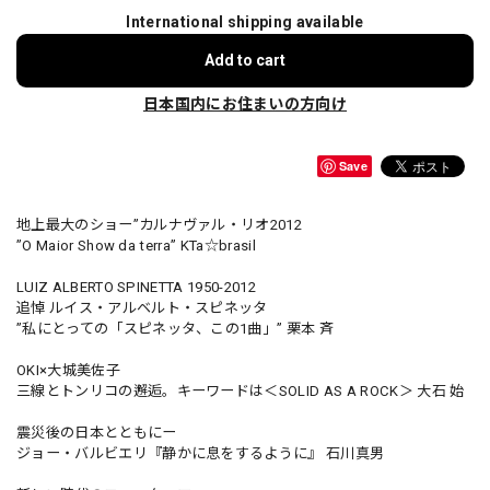
International shipping available
Add to cart
日本国内にお住まいの方向け
Save
地上最大のショー”カルナヴァル・リオ2012
”O Maior Show da terra” KTa☆brasil
LUIZ ALBERTO SPINETTA 1950-2012
追悼 ルイス・アルベルト・スピネッタ
”私にとっての「スピネッタ、この1曲」” 栗本 斉
OKI×大城美佐子
三線とトンリコの邂逅。キーワードは＜SOLID AS A ROCK＞ 大石 始
震災後の日本とともにー
ジョー・バルビエリ『静かに息をするように』 石川真男