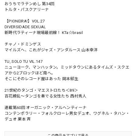
おうちでラテンめし 第34回
トルタ・パスクアリーナ
【PIONEIRA!】VOL.27
DIVERSIDADE SEXUAL
新時代ラティーナ現場最前線！ KTa☆brasil
チャノ・ドミンゲス
マイルズへ、これがジャズ・アンダルース 山本幸洋
TU, SOLO TU VIL.147
ニューヨーク、マンハッタン。ミッドタウンにあるタイムズ・スクエ
アから2ブロックほど南へ。
そこにそのレコード屋はあった 岡本郁生
21世紀のタンゴ・マエストロたち＜89＞
百花繚乱〜タンゴを奏でる女性たち 西村秀人
連載第60回 オーガニック・アルヘンティーナ
コンテンポラリー・フォルクローレ男女デュオ、ワグネル・タハン・
デュオ 栗本 斉
この商品をアプリで見る