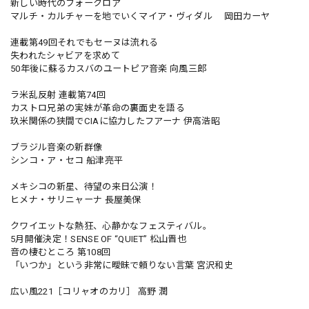
新しい時代のフォークロア
マルチ・カルチャーを地でいくマイア・ヴィダル 岡田カーヤ
連載第49回それでもセーヌは流れる
失われたシャビアを求めて
50年後に蘇るカスバのユートピア音楽 向風三郎
ラ米乱反射 連載第74回
カストロ兄弟の実妹が革命の裏面史を語る
玖米関係の狭間でCIAに協力したフアーナ 伊高浩昭
ブラジル音楽の新群像
シンコ・ア・セコ 船津亮平
メキシコの新星、待望の来日公演！
ヒメナ・サリニャーナ 長屋美保
クワイエットな熱狂、心静かなフェスティバル。
5月開催決定！SENSE OF “QUIET” 松山晋也
音の棲むところ 第108回
「いつか」という非常に曖昧で頼りない言葉 宮沢和史
広い風221［コリャオのカリ］ 高野 潤