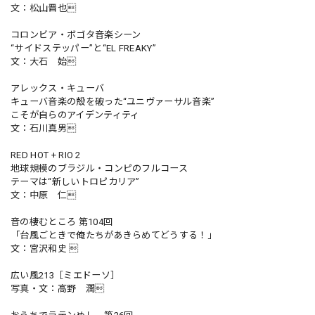
文：松山晋也
コロンビア・ボゴタ音楽シーン
“サイドステッパー”と“EL FREAKY”
文：大石 始
アレックス・キューバ
キューバ音楽の殻を破った“ユニヴァーサル音楽”
こそが自らのアイデンティティ
文：石川真男
RED HOT + RIO 2
地球規模のブラジル・コンピのフルコース
テーマは“新しいトロピカリア”
文：中原 仁
音の棲むところ 第104回
「台風ごときで俺たちがあきらめてどうする！」
文：宮沢和史 
広い風213［ミエドーソ］
写真・文：高野 潤