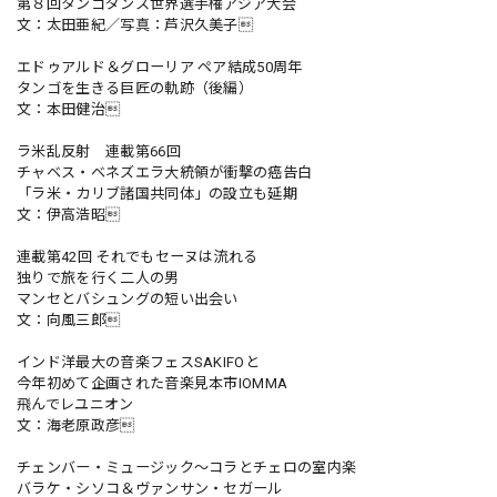
第８回タンゴダンス世界選手権アジア大会
文：太田亜紀／写真：芦沢久美子
エドゥアルド＆グローリア ペア結成50周年
タンゴを生きる巨匠の軌跡（後編）
文：本田健治
ラ米乱反射 連載第66回
チャベス・ベネズエラ大統領が衝撃の癌告白
「ラ米・カリブ諸国共同体」の設立も延期
文：伊高浩昭
連載第42回 それでもセーヌは流れる
独りで旅を行く二人の男
マンセとバシュングの短い出会い
文：向風三郎
インド洋最大の音楽フェスSAKIFOと
今年初めて企画された音楽見本市IOMMA
飛んでレユニオン
文：海老原政彦
チェンバー・ミュージック〜コラとチェロの室内楽
バラケ・シソコ＆ヴァンサン・セガール