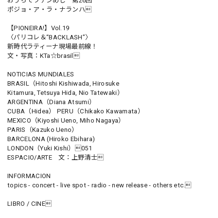
おうちでラテンめし 第26回
ポジョ・ア・ラ・ナランハ
【PIONEIRA!】Vol.19
〈パリコレ＆“BACKLASH”〉
新時代ラティーナ現場最前線！
文・写真：KTa☆brasil
NOTICIAS MUNDIALES
BRASIL（Hitoshi Kishiwada, Hirosuke
Kitamura, Tetsuya Hida, Nio Tatewaki）
ARGENTINA（Diana Atsumi）
CUBA（Hidea） PERU（Chikako Kawamata）
MEXICO（Kiyoshi Ueno, Miho Nagaya）
PARIS（Kazuko Ueno）
BARCELONA (Hiroko Ebihara)
LONDON（Yuki Kishi）051
ESPACIO/ARTE 文：上野清士
INFORMACION
topics - concert - live spot - radio - new release - others etc.
LIBRO / CINE