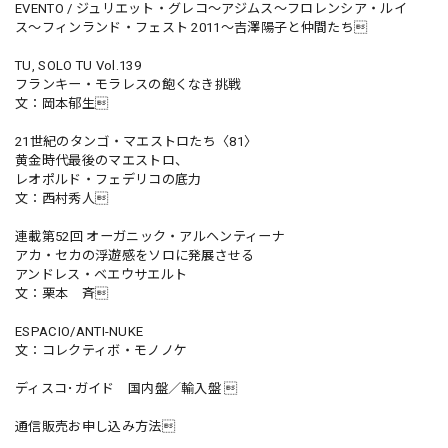
EVENTO / ジュリエット・グレコ〜アジムス〜フロレンシア・ルイ
ス〜フィンランド・フェスト 2011〜吉澤陽子と仲間たち
TU, SOLO TU Vol.139
フランキー・モラレスの飽くなき挑戦
文：岡本郁生
21世紀のタンゴ・マエストロたち〈81〉
黄金時代最後のマエストロ、
レオポルド・フェデリコの底力
文：西村秀人
連載第52回 オーガニック・アルヘンティーナ
アカ・セカの浮遊感をソロに発展させる
アンドレス・ベエウサエルト
文：栗本 斉
ESPACIO/ANTI-NUKE
文：コレクティボ・モノノケ
ディスコ･ガイド 国内盤／輸入盤 
通信販売お申し込み方法