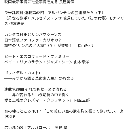
映画最新事情に社会事情を見る 長屋美保
ラ米乱反射 連載第62回：アルゼンチンの芸術家たち（下）
〈母なる歌手〉メルセデス・ソサ 隠遁していた〈幻の女優〉モナマリ
ス 伊高浩昭
カンタス村田とサンバマシーンズ
日本語版ファロファ・カリオカ？
期待の“サンバの若大将”（？）が登場！ 松山晋也
ピート・エスコヴェード・ファミリー
ベイ・エリアのラテン・ジャズ・シーン 山本幸洋
『フィデル・カストロ
──みずから語る革命家人生』 野谷文昭
連載第39回 それでもセーヌは流れる
「世界が変わるという期待の中で聞く
愛と正義のクレズマー・クラリネット」 向風三郎
音の棲むところ 101：「この美しい島の歌を胸を張って歌いたい」 宮
沢和史
広い風 209［アルガローボ］ 高野 潤