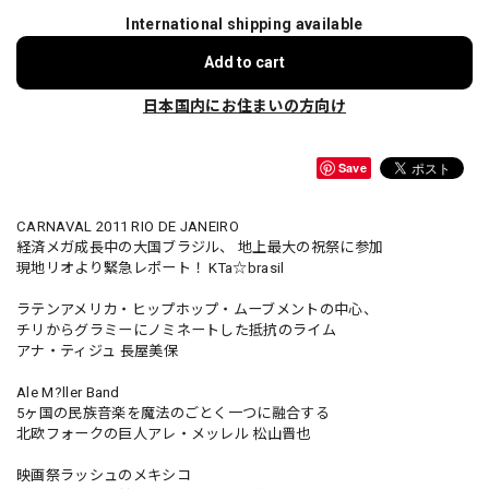
International shipping available
Add to cart
日本国内にお住まいの方向け
Save
CARNAVAL 2011 RIO DE JANEIRO
経済メガ成長中の大国ブラジル、 地上最大の祝祭に参加
現地リオより緊急レポート！ KTa☆brasil
ラテンアメリカ・ヒップホップ・ムーブメントの中心、
チリからグラミーにノミネートした抵抗のライム
アナ・ティジュ 長屋美保
Ale M?ller Band
5ヶ国の民族音楽を魔法のごとく一つに融合する
北欧フォークの巨人アレ・メッレル 松山晋也
映画祭ラッシュのメキシコ