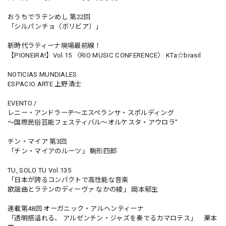
おうちでラテンめし 第22回
「シルパンチョ（ボリビア）」
新時代ラティーナ現場最前線！
【PIONEIRA!】Vol.15 〈RIO MUSIC CONFERENCE〉 KTa☆brasil
NOTICIAS MUNDIALES
ESPACIO ARTE 上野清士
EVENTO /
レニー・アンドラーヂ〜エスペランサ・スポルディング
〜国際民俗芸能フェスティバル〜オルケスタ・アウロラ"
チン・マイア 第3回
「チン・マイアのルーツ」 駒形四郎
TU, SOLO TU Vol.135
「日本が誇るコンパクトで高性能な音楽
歌謡曲とラテンのディーヴァ なかの綾」 岡本郁生
連載第48回 オーガニック・アルヘンティーナ
「透明感溢れる、 アルゼンチン・ジャズを奏でるカマロテス」 栗本