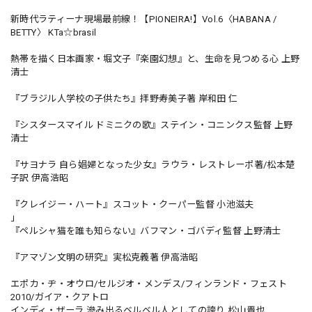
新時代ラティーナ現場最前線！【PIONEIRA!】Vol.6〈HABANA /
BETTY〉 KTa☆brasil
熱帯を描く日本画家・堀文子『楽園幻想』と、生命を見つめる心 上野
清士
『ブラジル人学校の子供たち』拝野寿美子著 岸和田 仁
『シスタースマイル ドミニクの歌』ステイン・コニンクス監督 上野
清士
『サヨナラ 自ら娼婦となった少女』ラウラ・レストレーポ著/松本楚
子訳 伊高浩昭
『クレイジー・ハート』スコット・クーパー監督 小池滋夫
」
『ペルシャ猫を誰も知らない』バフマン・ゴバディ監督 上野清士
『アマゾン文明の研究』実松克義著 伊高浩昭
エポカ・ヂ・オウロ/セルジオ・メンデス/フィンランド・フェスト
2010/ガイア・クアトロ
インディ・ザーラ 滲み出るベルベル人としての誇り 松山晋也