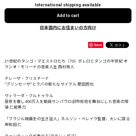
International shipping available
Add to cart
日本国内にお住まいの方向け
Save
21世紀のタンゴ・マエストロたち〈70〉ボレロとタンゴの半世紀 オ
ラシオ・モリーナの音楽人生 西村秀人
テレーザ・クリスチーナ
“プリンセーザ”とラパの新たなサイクル 肥田哲也
ヴィラーダ・クルトゥラル
昼夜を徹し400万人を動員サンパウロ旧市街地を舞台にした音楽の坩
堝 仁尾帯刀
「ブラジル映画史の生き証人」ネルソン・ペレイラ監督、大いに語る
岸和田 仁