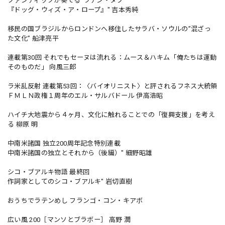
クァンティックが奏でる”ラテン・ダブ”
『ドッグ・ウィズ・ア・ロープ』" 吉本秀純
移民の国ブラジルからロンドンへ移住したサラバ・ソウルの”混ざっ
た文化” 船津亮平
連載第30回 それでもセーヌは流れる：ムース＆ハキム「俺たちは運動
そのものだ」 向風三郎
ラ米乱反射 連載第53回：〈バイオリニスト〉と評されるフネス大統領
ＦＭＬＮ政権１周年のエル・サルバドール 伊高浩昭
ハイチ大地震から４ヶ月、文化に触れることでの「復興支援」を考え
る 柳原 明
中南米諸国 独立200周年記念特別連載
中南米諸国の独立とそれから（後編）" 細野昭雄
シコ・ブアルキ物語 最終回
作詞家としてのシコ・ブアルキ" 岩切直樹
おうちでラテンめし フランゴ・コン・キアボ
広い風 200［マンソとブラボー］ 高野 潤