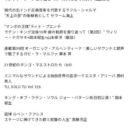
現代の北インド古典音楽を代表するラフル・シャルマ
“天上の音”の後継者として サラーム海上
”マンボの王様”ティト・プエンテ
ラテン・キング没後10年 彼の軌跡を振り返って〈第2回〉" ウィリ
ー・ナガサキ×岡本郁生×山本幸洋（鼎談）
連載第39回 オーガニック・アルヘンティーナ：美しいサウンドと歌声
で魅了するガビ・ラ・マルファ 栗本 斉
21世紀のタンゴ・マエストロたち〈69〉
ミニマルなサウンドによる独自世界の追求〜クエスタ・アリーバ 西村
秀人
TU, SOLO TU Vol.126
キング・オブ・ラテン・ソウル ジョー・バターン来日初公演！" 岡本
郁生
追悼 ルベン・フアレス
ステージに捧げてきた歌と蛇腹の人生" 斎藤充正