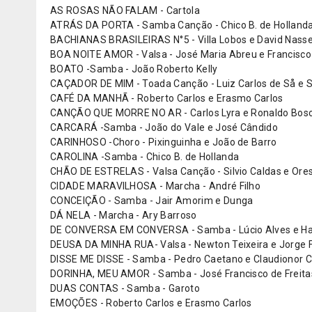
AS ROSAS NÃO FALAM - Cartola
ATRÁS DA PORTA - Samba Canção - Chico B. de Hollanda
BACHIANAS BRASILEIRAS N°5 - Villa Lobos e David Nass
BOA NOITE AMOR - Valsa - José Maria Abreu e Francisc
BOATO -Samba - João Roberto Kelly
CAÇADOR DE MIM - Toada Canção - Luiz Carlos de Så e 
CAFÉ DA MANHÃ - Roberto Carlos e Erasmo Carlos
CANÇÃO QUE MORRE NO AR - Carlos Lyra e Ronaldo Bosc
CARCARÁ -Samba - João do Vale e José Cândido
CARINHOSO -Choro - Pixinguinha e João de Barro
CAROLINA -Samba - Chico B. de Hollanda
CHÃO DE ESTRELAS - Valsa Canção - Silvio Caldas e Ore
CIDADE MARAVILHOSA - Marcha - André Filho
CONCEIÇÃO - Samba - Jair Amorim e Dunga
DÁ NELA - Marcha - Ary Barroso
DE CONVERSA EM CONVERSA - Samba - Lúcio Alves e Ha
DEUSA DA MINHA RUA- Valsa - Newton Teixeira e Jorge F
DISSE ME DISSE - Samba - Pedro Caetano e Claudionor 
DORINHA, MEU AMOR - Samba - José Francisco de Freita
DUAS CONTAS - Samba - Garoto
EMOÇÕES - Roberto Carlos e Erasmo Carlos