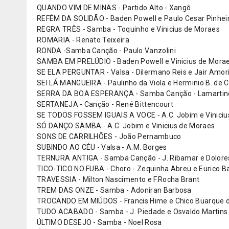
QUANDO VIM DE MINAS - Partido Alto - Xangô
REFÉM DA SOLIDÃO - Baden Powell e Paulo Cesar Pinhei
REGRA TRÊS - Samba - Toquinho e Vinicius de Moraes
ROMARIA - Renato Teixeira
RONDA -Samba Canção - Paulo Vanzolini
SAMBA EM PRELÚDIO - Baden Powell e Vinicius de Mora
SE ELA PERGUNTAR - Valsa - Dilermano Reis e Jair Amo
SEI LÁ MANGUEIRA - Paulinho da Viola e Herminio B. de 
SERRA DA BOA ESPERANÇA - Samba Canção - Lamartin
SERTANEJA - Canção - René Bittencourt
SE TODOS FOSSEM IGUAIS A VOCE - A.C. Jobim e Viniciu
SÓ DANÇO SAMBA - A.C. Jobim e Vinicius de Moraes
SONS DE CARRILHÕES - João Pernambuco
SUBINDO AO CÉU - Valsa - A.M. Borges
TERNURA ANTIGA - Samba Canção - J. Ribamar e Dolore
TICO-TICO NO FUBA - Choro - Zequinha Abreu e Eurico Ba
TRAVESSIA - Milton Nascimento e F.Rocha Brant
TREM DAS ONZE - Samba - Adoniran Barbosa
TROCANDO EM MIÚDOS - Francis Hime e Chico Buarque d
TUDO ACABADO - Samba - J. Piedade e Osvaldo Martins
ÚLTIMO DESEJO - Samba - Noel Rosa