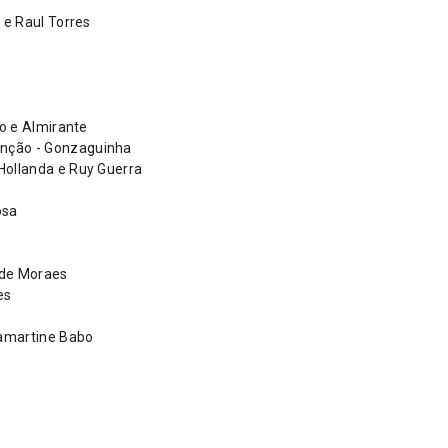
e Raul Torres
o e Almirante
ção - Gonzaguinha
ollanda e Ruy Guerra
osa
 de Moraes
es
amartine Babo