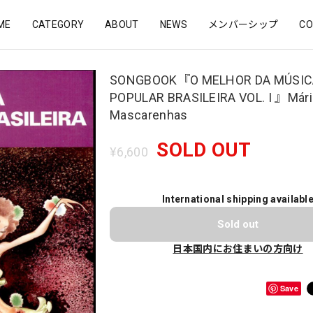
ME
CATEGORY
ABOUT
NEWS
メンバーシップ
CO
SONGBOOK『O MELHOR DA MÚSIC
POPULAR BRASILEIRA VOL. I 』Mári
Mascarenhas
SOLD OUT
¥6,600
International shipping availabl
Sold out
日本国内にお住まいの方向け
Save