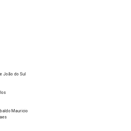
e João do Sul
los
baldo Mauricio
raes
o