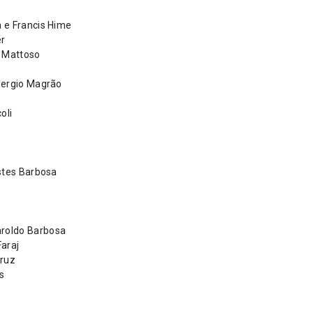
 e Francis Hime
er
o Mattoso
Sergio Magrão
oli
stes Barbosa
roldo Barbosa
araj
Cruz
s