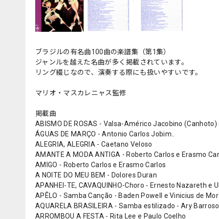
ブラジルの有名曲100曲の楽譜集（第1集）
ジャンルを越えた名曲が多く掲載されています。
リング綴じなので、演奏する際にも扱いやすいです。
マリオ・マスカレニャス監修
掲載曲
ABISMO DE ROSAS - Valsa-Américo Jacobino (Canhoto) 
ÁGUAS DE MARÇO - Antonio Carlos Jobim..
ALEGRIA, ALEGRIA - Caetano Veloso
AMANTE A MODA ANTIGA - Roberto Carlos e Erasmo Car
AMIGO - Roberto Carlos e Erasmo Carlos
A NOITE DO MEU BEM - Dolores Duran
APANHEI-TE, CAVAQUINHO-Choro - Ernesto Nazareth e U
APÊLO - Samba Canção - Baden Powell e Vinicius de Mo
AQUARELA BRASILEIRA - Samba estilizado - Ary Barros
ARROMBOU A FESTA - Rita Lee e Paulo Coelho