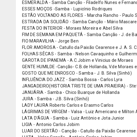
ESMERALDA - Samba Canção - Filadelfo Nunes e Fernan
ESSES MOÇOS -Samba - Lupicínio Rodriques
ESTÃO VOLTANDO AS FLORES - Marcha Rancho - Paulo 
ESTRADA DA SOLIDÃO - Samba Canção - Mário Mascar
FESTA DO INTERIOR - Moraes Moreira e Abel Silva
FIM DE SEMANA EM PAQUETÁ - Samba Canção - J. de Barr
FIO MARAVILHA - Jorge Ben
FLOR AMOROSA - Catullo da Paixão Cearense e J. A. S. C
FOLHAS SÊCAS - Samba - Nelson Cavaquinho e Guilherme
GAROTA DE IPANEMA - A.C.Jobim e Vinicius de Moraes
GENTE HUMILDE -Canção- C.B.de Hollanda, V.de Moraes e
GOSTO QUE ME ENROSCO - Samba - J. B. Silva (Sinhô)
INFLUÊNCIA DO JAZZ - Samba Bossa - Carlos Lyra
JANGADEIRO(HISTORIA TRISTE DE UMA PRAIEIRA) - St
JANUÁRIA - Samba - Chico Buarque de Hollanda
JURA - Samba - J.B. Silva (Sinhỏ)
LADY LAURA Roberto Carlos e Erasmo Carlos
LÁGRIMAS DE VIRGEM - Valsa - Luiz Americano e Milton
LATA D'ÁGUA - Samba - Luiz Antônio e Jota Junior
LIGIA - Antonio Carlos Jobim
LUAR DO SERTÃO - Canção - Catullo da Paixão Cearense