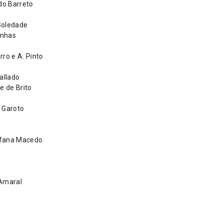
do Barreto
Soledade
enhas
o e A. Pinto
allado
 de Brito
 Garoto
efana Macedo
 Amaral