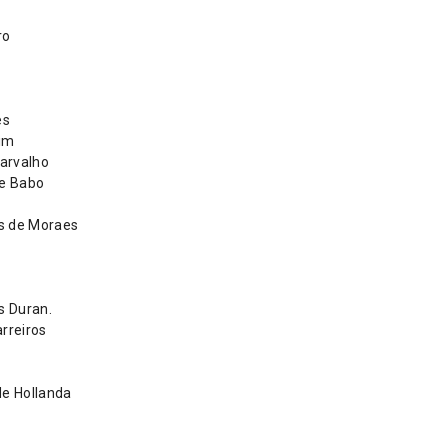
ro
es
rim
Carvalho
e Babo
s de Moraes
s Duran.
rreiros
e Hollanda