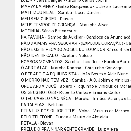
LUIZA - Valsa Canção - Antônio Carlos Jobim
MARVADA PINGA - Balão Rasqueado - Ochelsis Laureano 
MATRIZOU FILIAL - Samba - Lucio Cardim
MEU BEM QUERER - Djavan
MEUS TEMPOS DE CRIANÇA - Ataulpho Alves
MODINHA-Sérgio Bittencourt
NA PAVUNA - Samba da Auxiliar - Candoca da Anunciaçã
NÃO DÁ MAIS PRA SEGURAR - (EXPLODE CORAÇÃO)- Can
NÃO EXISTE PECADO AO SUL DO EQUADOR -Chico B. de H
NÃO IDENTIFICADO - Caetano Veloso
NOSSOS MOMENTOS -Samba - Luis Reis e Haroldo Barb
Ó ABRE ALAS - Marcha Rancho - Chiquinha Gonzaga.
O BÊBADO E A EQUILIBRISTA - João Bosco e Aldir Blanc
O MORRO NÃO TEM VEZ - Samba - A.C. Jobim e Vinicius
ONDE ANDA VOCÊ - Bolero - Toquinho e Vinicius de Mora
OS SEUS BOTÕES - Roberto Carlos e Erasmo Carlos
O TEU CABELO NÃO NÉGA - Marcha - Irmãos Valença e L
PARALELAS - Belchior
PELA LUZ DOS OLHOS TEUS - Valsa - Vinicius de Moraes
PELO TELEFONE - Dunga e Mauro de Almeida
PÉTALA - Djavan
PRELUDIO PRÁ NINAR GENTE GRANDE - Luiz Vieira