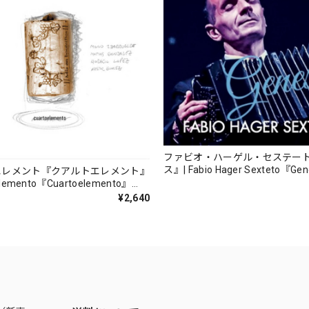
ファビオ・ハーゲル・セステー
ス』| Fabio Hager Sexteto『Ge
エレメント『クアルトエレメント』
（MUSAS-7022）_LLTAR_
lemento『Cuartoelemento』
ORDS-27）
¥2,640