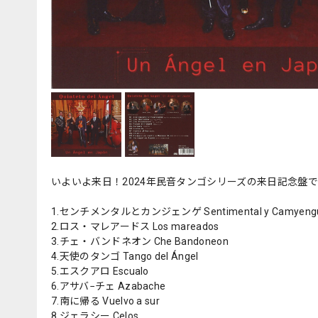
いよいよ来日！2024年民音タンゴシリーズの来日記念盤
1.センチメンタルとカンジェンゲ Sentimental y Camyeng
2.ロス・マレアードス Los mareados
3.チェ・バンドネオン Che Bandoneon
4.天使のタンゴ Tango del Ángel
5.エスクアロ Escualo
6.アサバ−チェ Azabache
7.南に帰る Vuelvo a sur
8.ジェラシー Celos