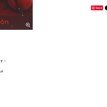
Save
です！
ue