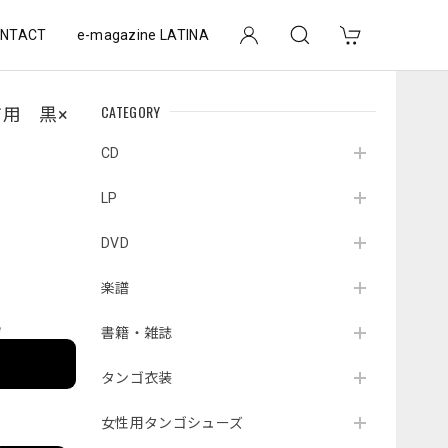
NTACT
e-magazine LATINA
CATEGORY
ージ用 黒×
CD
LP
DVD
楽譜
e
書籍・雑誌
タンゴ衣装
女性用タンゴシューズ