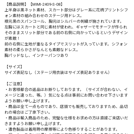
【商品説明】【MIMI-2409-S-08】
上半身は黒ネット素材、スカート部分はグレー系に花柄プリントシフ
ォン素材の組み合わせのステージ用ドレス。
襟元黒のスパンコール、胸元はシルバーの刺繍が施されています。
左胸にはスカートと同じ素材が使われ、ギャザーでモチーフが作られ
そのままスリット部分である前の右側に向かっているというデザイン
が素敵！
前の右側に生地が重なるタイプでスリットが入っています。シフォン
素材の柔らかさがなんとも素敵なドレス。
胸パッドなし、インナーパンツあり
【サイズ】
サイズ表記なし（ステージ用衣装はサイズ表記ありません）
【ご注意】
・お客様都合の返品はお断りしております。（サイズが合わない、イ
メージと違った、等。）気になる点は事前にお問い合わせ下さいます
ようお願い申し上げます。
・商品は全て一点ものであり、店頭でも販売しておりますため、品切
れの場合はご了承下さい。
・商品は輸入商品のため、完璧な仕様をお求めの方は直接ご来店いだ
きますようお願い申し上げます。
・濃色製品は着用時の摩擦等により色移りすることがあります。