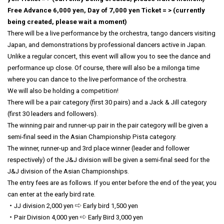
Free Advance 6,000 yen, Day of 7,000 yen Ticket = > (currently
being created, please wait a moment)
There will be a live performance by the orchestra, tango dancers visiting
Japan, and demonstrations by professional dancers active in Japan.
Unlike a regular concert, this event will allow you to see the dance and
performance up close. Of course, there will also be a milonga time
where you can dance to the live performance of the orchestra.
We will also be holding a competition!
There will be a pair category (first 30 pairs) and a Jack & Jill category
(first 30 leaders and followers).
The winning pair and runner-up pair in the pair category will be given a
semi-final seed in the Asian Championship Pista category.
The winner, runner-up and 3rd place winner (leader and follower
respectively) of the J&J division will be given a semi-final seed for the
J&J division of the Asian Championships.
The entry fees are as follows. If you enter before the end of the year, you
can enter at the early bird rate.
・JJ division 2,000 yen ⇨ Early bird 1,500 yen
・Pair Division 4,000 yen ⇨ Early Bird 3,000 yen