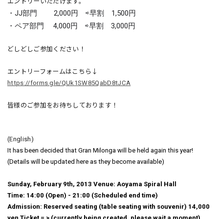
エントリーいただけます。
・JJ部門 2,000円 ⇨早割 1,500円
・ペア部門 4,000円
⇨早割 3,000円
どしどしご参加ください！
エントリーフォームはこちら↓
https://forms.gle/QUk1SW85QabD8tJCA
皆様のご参加をお待ちしております！
(English)
It has been decided that Gran Milonga will be held again this year!
(Details will be updated here as they become available)
Sunday, February 9th, 2013 Venue: Aoyama Spiral Hall
Time: 14:00 (Open) - 21:00 (Scheduled end time)
Admission: Reserved seating (table seating with souvenir) 14,000
yen Ticket = > (currently being created, please wait a moment)