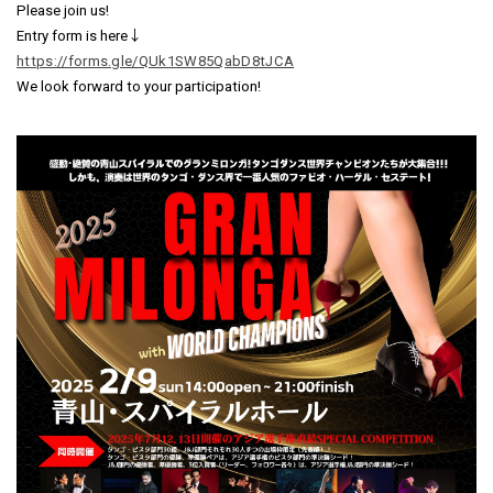
Please join us!
Entry form is here↓
https://forms.gle/QUk1SW85QabD8tJCA
We look forward to your participation!