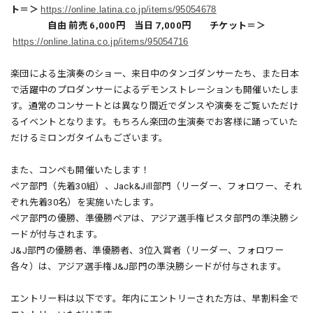
ト＝＞
https://online.latina.co.jp/items/95054678
自由 前売 6,000円 当日 7,000円 チケット＝＞
https://online.latina.co.jp/items/95054716
楽団による生演奏のショー、来日中のタンゴダンサーたち、また日本
で活躍中のプロダンサーによるデモンストレーションも開催いたしま
す。通常のコンサートとは異なり間近でダンスや演奏をご覧いただけ
るイベントとなります。もちろん楽団の生演奏でお客様に踊っていた
だけるミロンガタイムもございます。
また、コンペも開催いたします！
ペア部門（
先着30組）
、Jack&Jill部門（リーダー、フォロワー、それ
ぞれ先着30名）を実施いたします。
ペア部門の
優勝、準優勝ペアは、アジア選手権ピスタ部門の準決勝シ
ードが付与されます。
J&J部門の優勝者、準優勝者、3位入賞者（リーダー、フォロワー
各々）は、アジア選手権J&J部門の準決勝シードが付与されます。
エントリー料は以下です。
年内にエントリーされた方は、早割料金で