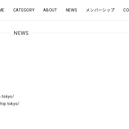
ME
CATEGORY
ABOUT
NEWS
メンバーシップ
CO
NEWS
.tokyo/
hip.tokyo/