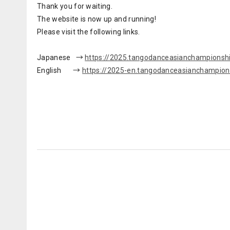
Thank you for waiting.
The website is now up and running!
Please visit the following links.
Japanese →
https://2025.tangodanceasianchampionshi
English →
https://2025-en.tangodanceasianchampion