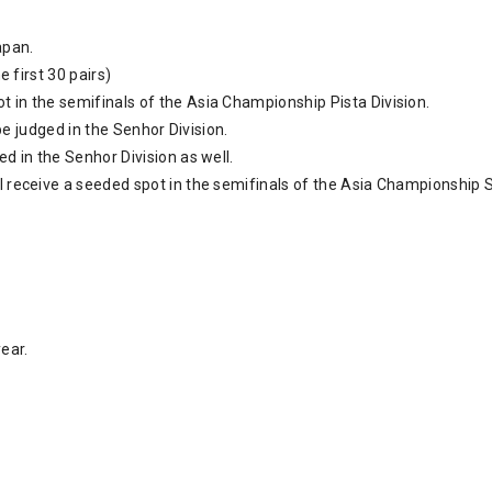
apan.
e first 30 pairs)
t in the semifinals of the Asia Championship Pista Division.
o be judged in the Senhor Division.
ed in the Senhor Division as well.
ill receive a seeded spot in the semifinals of the Asia Championship
year.