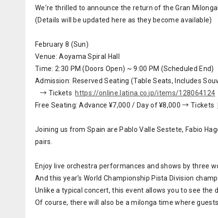
We're thrilled to announce the return of the Gran Milonga
(Details will be updated here as they become available)
February 8 (Sun)
Venue: Aoyama Spiral Hall
Time: 2:30 PM (Doors Open) ~ 9:00 PM (Scheduled End)
Admission: Reserved Seating (Table Seats, Includes Souv
→ Tickets
https://online.latina.co.jp/items/128064124
Free Seating: Advance ¥7,000 / Day of ¥8,000 → Tickets
Joining us from Spain are Pablo Valle Sestete, Fabio Ha
pairs.
Enjoy live orchestra performances and shows by three w
And this year's World Championship Pista Division champ
Unlike a typical concert, this event allows you to see th
Of course, there will also be a milonga time where guests