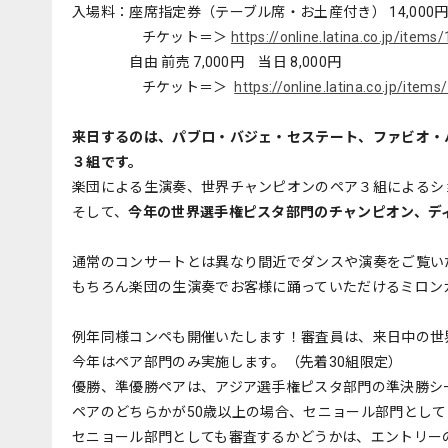
入場料：座席指定券（テーブル席・お土産付き） 14,00
チケット＝＞
https://online.latina.co.jp/item
自由 前売 7,000円 当日 8,000円
チケット＝＞
https://online.latina.co.jp/ite
来日するのは、パブロ・バジェ・セステート、ファビオ・
３組です。
楽団による生演奏、世界チャンピオンのペア３組によるシ
そして、
今年の世界選手権ピスタ部門のチャンピオン、デ
通常のコンサートとは異なり間近でダンスや演奏をご覧い
もちろん楽団の生演奏でお客様に踊っていただけるミロン
例年同様コンペも開催いたします！審査員は、来日中の世
今年はペア部門のみ実施します。（先着30組限定）
優勝、準優勝ペアは、アジア選手権ピスタ部門の準決勝シ
ペアのどちらかが50歳以上の場合、セニョール部門とし
セニョール部門としても審査するかどうかは、エントリー