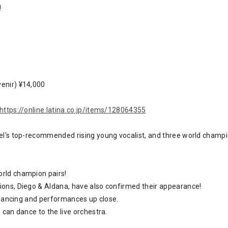
!
enir) ¥14,000
https://online.latina.co.jp/items/128064355
gel's top-recommended rising young vocalist, and three world champ
orld champion pairs!
ions, Diego & Aldana, have also confirmed their appearance!
e dancing and performances up close.
 can dance to the live orchestra.