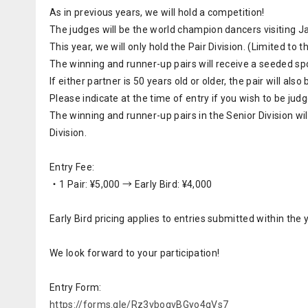
As in previous years, we will hold a competition!
The judges will be the world champion dancers visiting J
This year, we will only hold the Pair Division. (Limited to th
The winning and runner-up pairs will receive a seeded spo
If either partner is 50 years old or older, the pair will als
Please indicate at the time of entry if you wish to be judg
The winning and runner-up pairs in the Senior Division w
Division.
Entry Fee:
・1 Pair: ¥5,000 → Early Bird: ¥4,000
Early Bird pricing applies to entries submitted within the 
We look forward to your participation!
Entry Form:
https://forms.gle/Rz3vbogvBGyo4gVs7