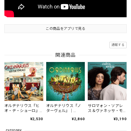
この商品をアプリで見る
通報する
関連商品
オルヂナリウス『ヒ
オルヂナリウス『ノ
サロマォン・ソアレ
オ・ヂ・ショーロ』
ターヴェル』｜
ス＆ヴァネッサ・モ
｜ORDINARIUS『RIO
ORDINARIUS『NOTA
レーノ『オウトロ
¥2,530
¥2,860
¥3,190
DE CHORO』（IND-
VEL』（RB-045）
ス・ヴェントス』|
ORDINA002）
_NLTBR_
Salomão Soares &
CATEGORY
_LNTBR_
Vanessa