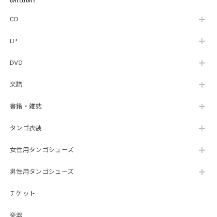
Moreno『Outros
Ventos [+1]』
CD
（TAIYO-0044）
LP
DVD
楽譜
書籍・雑誌
タンゴ衣装
女性用タンゴシューズ
男性用タンゴシューズ
チケット
楽器